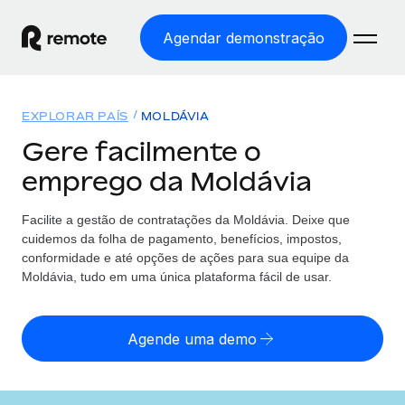
Agendar demonstração
Início
EXPLORAR PAÍS
MOLDÁVIA
Produtos
Gere facilmente o
emprego da Moldávia
Soluções
EMPREGO GLOBAL
Processamento Salarial
Facilite a gestão de contratações da Moldávia. Deixe que
Preçário
COBERTURA GLOBAL
Processamento salarial fácil e em conformidade
cuidemos da folha de pagamento, benefícios, impostos,
Explorador de países
conformidade e até opções de ações para sua equipe da
Employer of Record
Moldávia, tudo em uma única plataforma fácil de usar.
Encontra apoio para emprego global por país
Expanda globalmente sem custos de constituição de
Português (Portugal)
Comparar a Remote
entidades
Agende uma demo
Veja como nos comparamos com os outros
English
Contractor Management
Integra e gere trabalhadores independentes
Início de sessão
Nederlands
TORNE-SE NOSSO PARCEIRO
globalmente