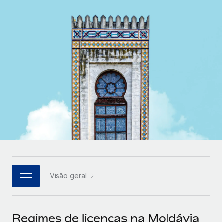
Parceiros tecnológicos estratégicos
Français
Integre os RH globais na sua plataforma de forma
SERVICES
flexível
Deutsch
Perguntar a um especialista
Obtenha apoio especializado em RH e
Español
CASE STUDIES
conformidade globais
Italiano
Português (Portugal)
日本語
한국어
Visão geral
中文（简体）
Regimes de licenças na Moldávia