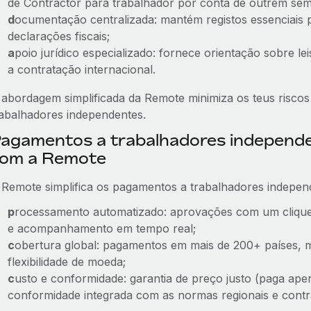
de Contractor para trabalhador por conta de outrem sem 
d
ocumentação centralizada: mantém registos essenciais p
declarações fiscais;
a
poio jurídico especializado: fornece orientação sobre lei
a contratação internacional.
 abordagem simplificada da Remote minimiza os teus riscos 
rabalhadores independentes.
agamentos a trabalhadores independ
om a Remote
 Remote simplifica os pagamentos a trabalhadores indepen
p
rocessamento automatizado: aprovações com um clique,
e acompanhamento em tempo real;
c
obertura global: pagamentos em mais de 200+ países, 
flexibilidade de moeda;
c
usto e conformidade: garantia de preço justo (paga ape
conformidade integrada com as normas regionais e contra