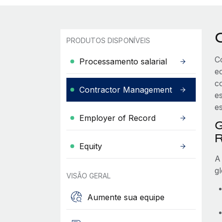
PRODUTOS DISPONÍVEIS
C
Processamento salarial
e
c
Contractor Management
e
e
Employer of Record
G
Equity
A
g
VISÃO GERAL
Aumente sua equipe