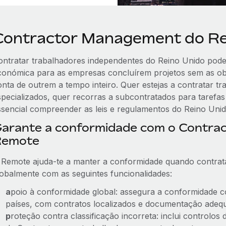
Contractor Management do Re
ontratar trabalhadores independentes do Reino Unido pode
conómica para as empresas concluírem projetos sem as obr
onta de outrem a tempo inteiro. Quer estejas a contratar t
specializados, quer recorras a subcontratados para tarefa
ssencial compreender as leis e regulamentos do Reino Unid
arante a conformidade com o Contra
Remote
 Remote ajuda-te a manter a conformidade quando contrat
lobalmente com as seguintes funcionalidades:
a
poio à conformidade global: assegura a conformidade c
países, com contratos localizados e documentação adeq
p
roteção contra classificação incorreta: inclui controlo