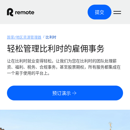
提交
首页
国家/地区资源管理器
比利时
产品
轻松管理比利时的雇佣事务
解决方案
全球招聘
让在比利时就业变得轻松。让我们为您在比利时的团队处理薪
资、福利、税务、合规事务，甚至股票期权，所有服务都集成在
全球薪资管理
资源
一个易于使用的平台上。
覆盖全球
轻松运行合规薪资
国家/地区资源管理器
定价
工具与计算器
第三方雇佣托管服务
按国家/地区查找全球雇佣支持
预订演示
零实体成本实现全球扩张
误分类风险计算工具
美国各州浏览器
按国家/地区检查员工误分类风险
第三方合同工托管服务
简化美国各州的招聘
中文（简体）
全球合规聘用合同工
员工成本计算器
Remote 无惧对比
计算任何国家的员工总成本
合同工管理
English
了解我们的竞争优势