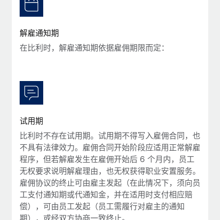
福利
actually looks like
轻松管理员工福利
Most teams hear "payroll implementation" and picture a
解雇通知期
six-month project with a dedicated team....
在比利时，解雇通知期依据雇佣期限而定：
了解更多
试用期
比利时不存在试用期。试用期不得写入雇佣合同，也
不具有法律效力。雇佣合同开始阶段应适用正常解雇
程序，但若解雇发生在雇佣开始后 6 个月内，员工
无权要求说明解雇理由，也无权获得职业安置服务。
雇佣协议的终止可由雇主发起（在此情况下，须向员
工支付通知期或代通知金，并在适用时支付相应赔
偿），可由员工发起（员工需履行对雇主的通知
期），或经双方协商一致终止。