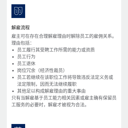
服务
薪金与人才洞察
Remote Build
即将推出
咨询专家
集成与人工智能自动化咨询
洞察中心
获得全球人力资源与合规方面的专家帮助
解雇流程
获得支持
背景调查
案例研究
雇主可在存在合理解雇理由时解除员工的雇佣关系。
简化候选人筛选流程
查看全部资源
理由包括：
员工履行其受聘工作所需的能力或资质
合规守望台
员工行为
防范合规风险
博客
员工退休
岗位冗余（经济性裁员）
设备管理
Why owned entities are key to maintaining
员工若继续在该职位工作将导致违反法定义务或
EOR compliance
在全球范围内配置和跟踪 IT 设备
法定限制，因而无法继续履职
As the global workforce continues to expand in response
实体设立
其他足以构成解雇理由的重大事由
to the demands of today’s labor market, the...
只有当解雇基于员工能力相关因素或雇主确有保留员
快速建立合规实体
工服务的必要时，解雇才被视为合法。
了解更多
人员调配与搬迁
轻松搬迁员工
What a Workday global payroll implementation