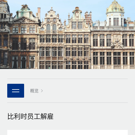
全球合同工入职与管理
合同工薪酬结算计算器
登录
Nederlands
探索全球合同工的结算货币选项与结算速度
PEO
成长阶段
外包复杂雇佣任务
Français
初创企业
通过 REMOTE 学习
为成长型企业量身打造的全球敏捷型人力资源与薪资解决方案
Deutsch
研究与指引
基础设施
中型市场
Remote Embedded
案例研究
通过定制化人力资源解决方案扩展团队
Español
将人力资源无缝融入工作流程
人力资源术语表
企业
Italiano
平台
面向大型企业的全球化人力资源服务
核对表和模板
团队的内置核心人力资源功能
Português (Portugal)
职位描述库
连接
概览
新的
与我们携手合作
日本語
使用我们的 MCP 将任何人工智能工具与 Remote 平台相连
战略技术合作伙伴
网络研讨会
集成
灵活地将全球人力资源嵌入您的平台
한국어
比利时员工解雇
活动
借助核心业务工具简化流程
成为合作伙伴
中文（简体）
新闻室
与我们共探合作机遇