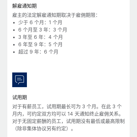
福利
actually looks like
解雇通知期
轻松管理员工福利
Most teams hear "payroll implementation" and picture a
雇主的法定解雇通知期取决于雇佣期限：
six-month project with a dedicated team....
少于 6 个月：1 个月
6 个月至 3 年：3 个月
了解更多
3 年至 6 年：4 个月
6 年至 9 年：5 个月
超过 9 年：6 个月
试用期
对于有薪员工，试用期最长可为 3 个月。在此 3 个
月内，可约定双方均可以 14 天通知终止雇佣关系。
对于无固定薪酬的员工，试用期没有最低或最高限制
（除非集体协议另有约定）。