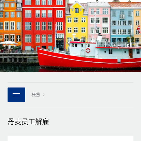
全球合同工入职与管理
合同工薪酬结算计算器
登录
Nederlands
探索全球合同工的结算货币选项与结算速度
PEO
成长阶段
外包复杂雇佣任务
Français
初创企业
通过 REMOTE 学习
为成长型企业量身打造的全球敏捷型人力资源与薪资解决方案
Deutsch
研究与指引
基础设施
中型市场
Remote Embedded
案例研究
通过定制化人力资源解决方案扩展团队
Español
将人力资源无缝融入工作流程
人力资源术语表
企业
Italiano
平台
面向大型企业的全球化人力资源服务
核对表和模板
团队的内置核心人力资源功能
Português (Portugal)
职位描述库
连接
概览
新的
与我们携手合作
日本語
使用我们的 MCP 将任何人工智能工具与 Remote 平台相连
战略技术合作伙伴
网络研讨会
集成
灵活地将全球人力资源嵌入您的平台
한국어
丹麦员工解雇
活动
借助核心业务工具简化流程
成为合作伙伴
中文（简体）
新闻室
与我们共探合作机遇