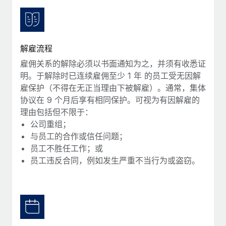
服务
薪金与人才洞察
Remote Build
即将推出
咨询专家
集成与人工智能自动化咨询
洞察中心
获得全球人力资源与合规方面的专家帮助
解雇流程
获得支持
背景调查
案例研究
雇佣关系的解除必须以书面通知为之，并须有收悉证
简化候选人筛选流程
查看全部资源
明。于解除时已连续雇佣至少 1 年 的员工受无因解
雇保护（不得在无正当理由下被解雇）。通常，集体
合规守望台
协议在 9 个月后享有相同保护。可视为有因解雇的
防范合规风险
博客
理由包括但不限于：
公司重组；
设备管理
Why owned entities are key to maintaining
与员工的合作或信任问题；
EOR compliance
在全球范围内配置和跟踪 IT 设备
员工不胜任工作；或
As the global workforce continues to expand in response
实体设立
员工违反合同，例如发生严重不当行为或盗窃。
to the demands of today’s labor market, the...
快速建立合规实体
了解更多
人员调配与搬迁
轻松搬迁员工
What a Workday global payroll implementation