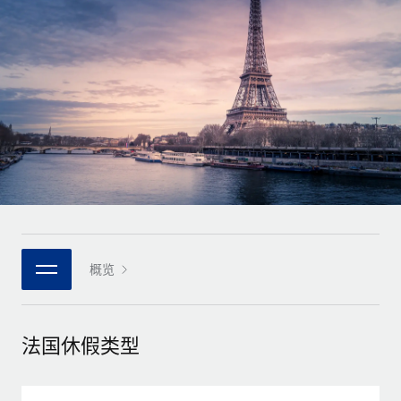
全球合同工入职与管理
合同工薪酬结算计算器
登录
Nederlands
探索全球合同工的结算货币选项与结算速度
PEO
成长阶段
外包复杂雇佣任务
Français
初创企业
通过 REMOTE 学习
为成长型企业量身打造的全球敏捷型人力资源与薪资解决方案
Deutsch
研究与指引
基础设施
中型市场
Remote Embedded
案例研究
通过定制化人力资源解决方案扩展团队
Español
将人力资源无缝融入工作流程
人力资源术语表
企业
Italiano
平台
面向大型企业的全球化人力资源服务
核对表和模板
团队的内置核心人力资源功能
Português (Portugal)
职位描述库
连接
概览
新的
与我们携手合作
日本語
使用我们的 MCP 将任何人工智能工具与 Remote 平台相连
战略技术合作伙伴
网络研讨会
集成
灵活地将全球人力资源嵌入您的平台
한국어
法国休假类型
活动
借助核心业务工具简化流程
成为合作伙伴
中文（简体）
新闻室
与我们共探合作机遇