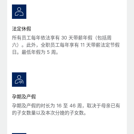
服务
薪金与人才洞察
Remote Build
即将推出
咨询专家
集成与人工智能自动化咨询
洞察中心
获得全球人力资源与合规方面的专家帮助
法定休假
获得支持
背景调查
案例研究
所有员工每年依法享有 30 天带薪年假（包括周
简化候选人筛选流程
查看全部资源
六）。此外，全职员工每年享有 11 天带薪法定节假
日。最低年假为 5 周。
合规守望台
防范合规风险
博客
设备管理
Why owned entities are key to maintaining
EOR compliance
在全球范围内配置和跟踪 IT 设备
As the global workforce continues to expand in response
实体设立
孕期及产假
to the demands of today’s labor market, the...
快速建立合规实体
孕期及产假的时长为 16 至 46 周，取决于母亲已有
了解更多
的子女数量以及本次分娩的子女数。
人员调配与搬迁
轻松搬迁员工
What a Workday global payroll implementation