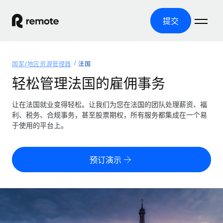
提交
首页
国家/地区资源管理器
法国
产品
轻松管理法国的雇佣事务
解决方案
全球招聘
让在法国就业变得轻松。让我们为您在法国的团队处理薪资、福
利、税务、合规事务，甚至股票期权，所有服务都集成在一个易
全球薪资管理
资源
于使用的平台上。
覆盖全球
轻松运行合规薪资
国家/地区资源管理器
定价
工具与计算器
第三方雇佣托管服务
按国家/地区查找全球雇佣支持
预订演示
零实体成本实现全球扩张
误分类风险计算工具
美国各州浏览器
按国家/地区检查员工误分类风险
第三方合同工托管服务
简化美国各州的招聘
中文（简体）
全球合规聘用合同工
员工成本计算器
Remote 无惧对比
计算任何国家的员工总成本
合同工管理
English
了解我们的竞争优势