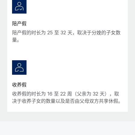
福利
actually looks like
轻松管理员工福利
Most teams hear "payroll implementation" and picture a
six-month project with a dedicated team....
陪产假
了解更多
陪产假的时长为 25 至 32 天，取决于分娩的子女数
量。
收养假
收养假的时长为 16 至 22 周（父亲为 32 天），取
决于收养子女的数量以及是否由父母双方共享休假。