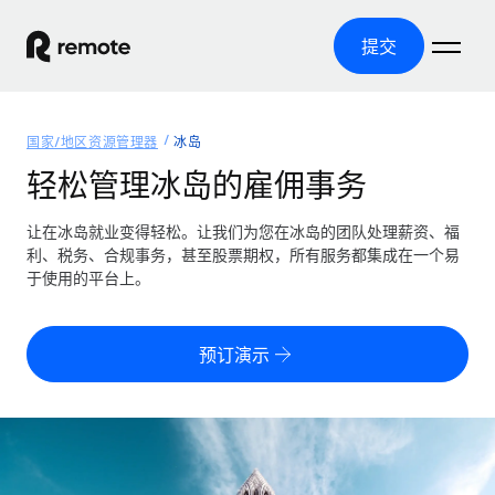
提交
首页
国家/地区资源管理器
冰岛
产品
轻松管理冰岛的雇佣事务
解决方案
全球招聘
让在冰岛就业变得轻松。让我们为您在冰岛的团队处理薪资、福
利、税务、合规事务，甚至股票期权，所有服务都集成在一个易
全球薪资管理
资源
于使用的平台上。
覆盖全球
轻松运行合规薪资
国家/地区资源管理器
定价
工具与计算器
第三方雇佣托管服务
按国家/地区查找全球雇佣支持
预订演示
零实体成本实现全球扩张
误分类风险计算工具
美国各州浏览器
按国家/地区检查员工误分类风险
第三方合同工托管服务
简化美国各州的招聘
中文（简体）
全球合规聘用合同工
员工成本计算器
Remote 无惧对比
计算任何国家的员工总成本
合同工管理
English
了解我们的竞争优势