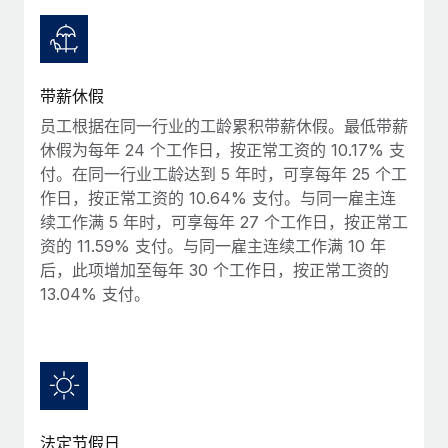
服务
薪金与人才洞察
Remote Build
即将推出
咨询专家
集成与人工智能自动化咨询
洞察中心
获得全球人力资源与合规方面的专家帮助
带薪休假
获得支持
背景调查
案例研究
员工根据在同一行业的工龄累积带薪休假。最低带薪
简化候选人筛选流程
查看全部资源
休假为每年 24 个工作日，按正常工资的 10.17% 支
付。在同一行业工龄达到 5 年时，可享每年 25 个工
合规守望台
作日，按正常工资的 10.64% 支付。与同一雇主连
防范合规风险
博客
续工作满 5 年时，可享每年 27 个工作日，按正常工
资的 11.59% 支付。与同一雇主连续工作满 10 年
设备管理
Why owned entities are key to maintaining
后，此项增加至每年 30 个工作日，按正常工资的
EOR compliance
在全球范围内配置和跟踪 IT 设备
13.04% 支付。
As the global workforce continues to expand in response
实体设立
to the demands of today’s labor market, the...
快速建立合规实体
了解更多
人员调配与搬迁
轻松搬迁员工
What a Workday global payroll implementation
法定节假日