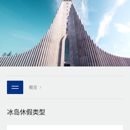
全球合同工入职与管理
合同工薪酬结算计算器
登录
Nederlands
探索全球合同工的结算货币选项与结算速度
PEO
成长阶段
外包复杂雇佣任务
Français
初创企业
通过 REMOTE 学习
为成长型企业量身打造的全球敏捷型人力资源与薪资解决方案
Deutsch
研究与指引
基础设施
中型市场
Remote Embedded
案例研究
通过定制化人力资源解决方案扩展团队
Español
将人力资源无缝融入工作流程
人力资源术语表
企业
Italiano
平台
面向大型企业的全球化人力资源服务
核对表和模板
团队的内置核心人力资源功能
Português (Portugal)
职位描述库
连接
概览
新的
与我们携手合作
日本語
使用我们的 MCP 将任何人工智能工具与 Remote 平台相连
战略技术合作伙伴
网络研讨会
集成
灵活地将全球人力资源嵌入您的平台
한국어
冰岛休假类型
活动
借助核心业务工具简化流程
成为合作伙伴
中文（简体）
新闻室
与我们共探合作机遇