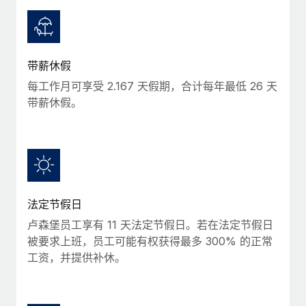
服务
薪金与人才洞察
Remote Build
即将推出
咨询专家
集成与人工智能自动化咨询
洞察中心
获得全球人力资源与合规方面的专家帮助
带薪休假
获得支持
背景调查
案例研究
每工作月可享受 2.167 天假期，合计每年最低 26 天
简化候选人筛选流程
查看全部资源
带薪休假。
合规守望台
防范合规风险
博客
设备管理
Why owned entities are key to maintaining
EOR compliance
在全球范围内配置和跟踪 IT 设备
法定节假日
As the global workforce continues to expand in response
实体设立
卢森堡员工享有 11 天法定节假日。若在法定节假日
to the demands of today’s labor market, the...
快速建立合规实体
被要求上班，员工可能有权获得最多 300% 的正常
了解更多
工资，并提供补休。
人员调配与搬迁
轻松搬迁员工
What a Workday global payroll implementation