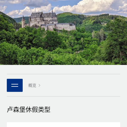
全球合同工入职与管理
合同工薪酬结算计算器
登录
Nederlands
探索全球合同工的结算货币选项与结算速度
PEO
成长阶段
外包复杂雇佣任务
Français
初创企业
通过 REMOTE 学习
为成长型企业量身打造的全球敏捷型人力资源与薪资解决方案
Deutsch
研究与指引
基础设施
中型市场
Remote Embedded
案例研究
通过定制化人力资源解决方案扩展团队
Español
将人力资源无缝融入工作流程
人力资源术语表
企业
Italiano
平台
面向大型企业的全球化人力资源服务
核对表和模板
团队的内置核心人力资源功能
Português (Portugal)
职位描述库
连接
概览
新的
与我们携手合作
日本語
使用我们的 MCP 将任何人工智能工具与 Remote 平台相连
战略技术合作伙伴
网络研讨会
集成
灵活地将全球人力资源嵌入您的平台
한국어
卢森堡休假类型
活动
借助核心业务工具简化流程
成为合作伙伴
中文（简体）
新闻室
与我们共探合作机遇