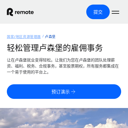
提交
首页
国家/地区资源管理器
卢森堡
产品
轻松管理卢森堡的雇佣事务
解决方案
全球招聘
让在卢森堡就业变得轻松。让我们为您在卢森堡的团队处理薪
资、福利、税务、合规事务，甚至股票期权，所有服务都集成在
全球薪资管理
资源
一个易于使用的平台上。
覆盖全球
轻松运行合规薪资
国家/地区资源管理器
定价
工具与计算器
第三方雇佣托管服务
按国家/地区查找全球雇佣支持
预订演示
零实体成本实现全球扩张
误分类风险计算工具
美国各州浏览器
按国家/地区检查员工误分类风险
第三方合同工托管服务
简化美国各州的招聘
中文（简体）
全球合规聘用合同工
员工成本计算器
Remote 无惧对比
计算任何国家的员工总成本
合同工管理
English
了解我们的竞争优势