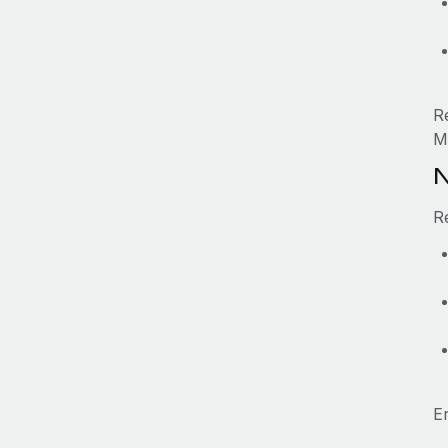
R
M
N
R
E