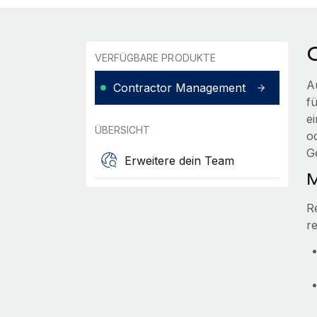
VERFÜGBARE PRODUKTE
A
Contractor Management
f
e
ÜBERSICHT
o
G
Erweitere dein Team
M
R
r