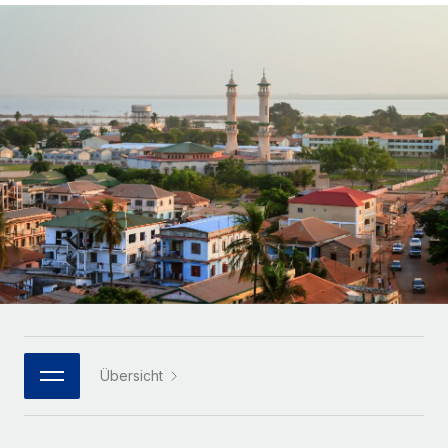
Globales Onboarding und Verwalten von
Gesamtbeschäftigungskosten
Anmelden
Freelancer:innen
Nederlands
WACHSTUMSPHASE
Honorarzahlungen berechnen
PEO
Français
Informationen zu möglichen Währungen und
Startups
Auslagern von komplexen HR-Aufgaben
Abwicklungsfristen für globale Freelancer:innen
Agile HR- und Payroll-Lösungen für wachsende
Deutsch
Unternehmen
INFRASTRUKTUR
LERNEN MIT REMOTE
Mittelstand
Español
Remote Embedded
Maßgeschneiderte HR-Lösungen, um Teams zu
Forschung und Leitfäden
Nahtlose Integration der HR in bestehende Abläufe
vergrößern
Italiano
Fallstudien
Plattform
Enterprise
Português (Portugal)
Integrierte HR-Kernfunktionen für dein Team
HR-Glossar
Globale HR für Konzerne und Großunternehmen
Verknüpfen
Neu
日本語
Checklisten und Vorlagen
Verknüpfung beliebiger KI-Tools mit Remote über unser
PARTNER WERDEN
Bibliothek für Stellenbeschreibungen
한국어
MCP
Übersicht
Strategische Technologiepartner
Webinare
Integrationen
Flexible Einbettung von Global-HR-Funktionen in deine
中文（简体）
Plattform
Prozessoptimierung mit unverzichtbaren Business-