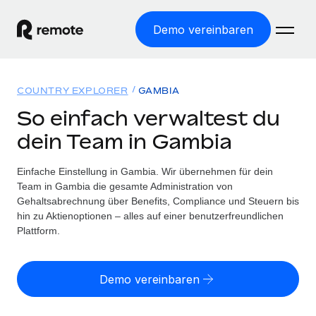
Demo vereinbaren
Startseite
COUNTRY EXPLORER
GAMBIA
Produkte
So einfach verwaltest du
dein Team in Gambia
Lösungen
WELTWEITE BESCHÄFTIGUNG
Globale Payroll
Einfache Einstellung in Gambia. Wir übernehmen für dein
Ressourcen
WELTWEITE ABDECKUNG
Einfache, rechtssicher Payroll
Team in Gambia die gesamte Administration von
Country Explorer
Gehaltsabrechnung über Benefits, Compliance und Steuern bis
Preise
TOOLS UND RECHNER
Employer of Record
hin zu Aktienoptionen – alles auf einer benutzerfreundlichen
Länderspezifische Unterstützung bei der Einstellung
Weltweites Wachstum ohne Kosten für Niederlassungen
Plattform.
Scheinselbstständigkeitsrisiko berechnen
Explorer für US-Bundesstaaten
Länderspezifische Einschätzung des
Contractor of Record
Einfache Einstellung in allen US-Bundesstaaten
Scheinselbstständigkeitsrisikos
English (United States)
Rechtssichere, weltweite Arbeit mit Freelancer:innen
Demo vereinbaren
Remote im Vergleich
Personalkostenrechner
Contractor Management
English
Vergleiche mit unseren Mitbewerbern
Länderspezifische Berechnung der