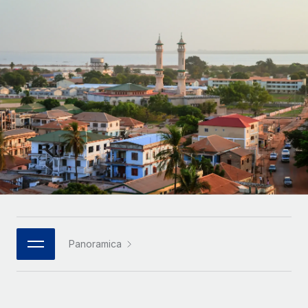
SERVICES
Partner tecnologici strategici
Français
Chiedi a un esperto
Integra l'HR globale nella tua piattaforma in modo
Affidati agli esperti per la gestione HR e la
flessibile
Deutsch
compliance globale
Español
CASE STUDIES
Italiano
Português (Portugal)
日本語
한국어
Panoramica
中文（简体）