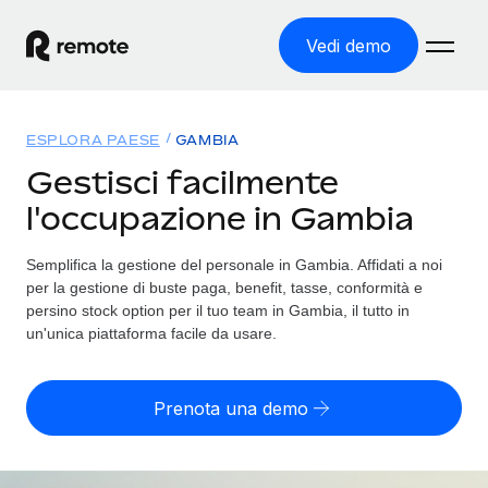
Vedi demo
Home
ESPLORA PAESE
GAMBIA
Prodotti
Gestisci facilmente
l'occupazione in Gambia
Soluzioni
ASSUMI NEL MONDO
Global Payroll
Semplifica la gestione del personale in Gambia. Affidati a noi
Tariffe
COPERTURA GLOBALE
Gestisci il payroll a norma, in tutta semplicità
per la gestione di buste paga, benefit, tasse, conformità e
Ricerca paesi
persino stock option per il tuo team in Gambia, il tutto in
Employer of Record
un'unica piattaforma facile da usare.
Trova i servizi di supporto all’impiego per ogni Paese
Espanditi con zero costi di entità locale
Italiano
Confronta Remote
Contractor Management
Prenota una demo
Scopri come ci confrontiamo con gli altri
English
Recluta e gestisci collaboratori a livello globale
Login
Nederlands
DIVENTA NOSTRO PARTNER