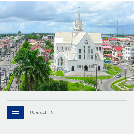
Globales Onboarding und Verwalten von
Gesamtbeschäftigungskosten
Anmelden
Freelancer:innen
Nederlands
WACHSTUMSPHASE
Honorarzahlungen berechnen
PEO
Français
Informationen zu möglichen Währungen und
Startups
Auslagern von komplexen HR-Aufgaben
Abwicklungsfristen für globale Freelancer:innen
Agile HR- und Payroll-Lösungen für wachsende
Deutsch
Unternehmen
INFRASTRUKTUR
LERNEN MIT REMOTE
Mittelstand
Español
Remote Embedded
Maßgeschneiderte HR-Lösungen, um Teams zu
Forschung und Leitfäden
Nahtlose Integration der HR in bestehende Abläufe
vergrößern
Italiano
Fallstudien
Plattform
Enterprise
Português (Portugal)
Integrierte HR-Kernfunktionen für dein Team
HR-Glossar
Globale HR für Konzerne und Großunternehmen
Verknüpfen
Neu
日本語
Checklisten und Vorlagen
Verknüpfung beliebiger KI-Tools mit Remote über unser
PARTNER WERDEN
Bibliothek für Stellenbeschreibungen
한국어
MCP
Übersicht
Strategische Technologiepartner
Webinare
Integrationen
Flexible Einbettung von Global-HR-Funktionen in deine
中文（简体）
Plattform
Prozessoptimierung mit unverzichtbaren Business-