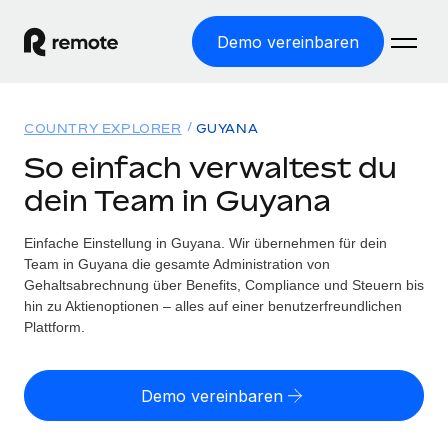
Demo vereinbaren
Startseite
COUNTRY EXPLORER
GUYANA
Produkte
So einfach verwaltest du
dein Team in Guyana
Lösungen
WELTWEITE BESCHÄFTIGUNG
Globale Payroll
Einfache Einstellung in Guyana. Wir übernehmen für dein
Ressourcen
WELTWEITE ABDECKUNG
Einfache, rechtssicher Payroll
Team in Guyana die gesamte Administration von
Country Explorer
Gehaltsabrechnung über Benefits, Compliance und Steuern bis
Preise
TOOLS UND RECHNER
Employer of Record
hin zu Aktienoptionen – alles auf einer benutzerfreundlichen
Länderspezifische Unterstützung bei der Einstellung
Weltweites Wachstum ohne Kosten für Niederlassungen
Plattform.
Scheinselbstständigkeitsrisiko berechnen
Explorer für US-Bundesstaaten
Länderspezifische Einschätzung des
Contractor of Record
Einfache Einstellung in allen US-Bundesstaaten
Scheinselbstständigkeitsrisikos
English (United States)
Rechtssichere, weltweite Arbeit mit Freelancer:innen
Demo vereinbaren
Remote im Vergleich
Personalkostenrechner
Contractor Management
English
Vergleiche mit unseren Mitbewerbern
Länderspezifische Berechnung der