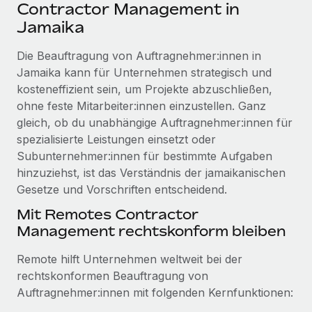
Events
Contractor Management in
Tools
Partner werden
Jamaika
Newsroom
Entdecke die Möglichkeiten einer Partnerschaft
Die Beauftragung von Auftragnehmer:innen in
DIENSTLEISTUNGEN
Informationen zu Gehältern und Qualifikationen
Remote Build
Demnächst verfügbar
Jamaika kann für Unternehmen strategisch und
Frag unsere Expert:innen
Beratung zu Integrationen und KI-Automatisierung
kosteneffizient sein, um Projekte abzuschließen,
Insights Center
Hilfe von Expert:innen für globale HR & Compliance
ohne feste Mitarbeiter:innen einzustellen. Ganz
Hol dir Unterstützung
gleich, ob du unabhängige Auftragnehmer:innen für
Background-Checks
FALLSTUDIEN
spezialisierte Leistungen einsetzt oder
Einfacheres Bewerber:innen-Screening
Alle Ressourcen anzeigen
Subunternehmer:innen für bestimmte Aufgaben
So hat der KI-Vorreiter Weaviate sein Team mit
hinzuziehst, ist das Verständnis der jamaikanischen
Remote um 120 % vergrößert
Compliance Watchtower
Gesetze und Vorschriften entscheidend.
Lückenlose Compliance
BLOG
Weaviate auf einen Blick Weaviate entwickelt KI-basierte
Mit Remotes Contractor
Open-Source-Infrastrukturen. Das...
Globale Payroll
Geräteverwaltung
Management rechtskonform bleiben
Globale Bereitstellung und Verfolgung von IT-
Mehr erfahren
EOR und PEO
Geräten
Remote hilft Unternehmen weltweit bei der
Contractor Management
rechtskonformen Beauftragung von
Gründung von Niederlassungen
Strategische Partnerschaft zwischen
Auftragnehmer:innen mit folgenden Kernfunktionen:
Steuern
Schnelle, rechtssichere Gründung von
Reverse Tech und Remote für Contractor