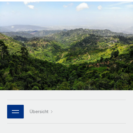
Globales Onboarding und Verwalten von
Gesamtbeschäftigungskosten
Anmelden
Freelancer:innen
Nederlands
WACHSTUMSPHASE
Honorarzahlungen berechnen
PEO
Français
Informationen zu möglichen Währungen und
Startups
Auslagern von komplexen HR-Aufgaben
Abwicklungsfristen für globale Freelancer:innen
Agile HR- und Payroll-Lösungen für wachsende
Deutsch
Unternehmen
INFRASTRUKTUR
LERNEN MIT REMOTE
Mittelstand
Español
Remote Embedded
Maßgeschneiderte HR-Lösungen, um Teams zu
Forschung und Leitfäden
Nahtlose Integration der HR in bestehende Abläufe
vergrößern
Italiano
Fallstudien
Plattform
Enterprise
Português (Portugal)
Integrierte HR-Kernfunktionen für dein Team
HR-Glossar
Globale HR für Konzerne und Großunternehmen
Verknüpfen
Neu
日本語
Checklisten und Vorlagen
Verknüpfung beliebiger KI-Tools mit Remote über unser
PARTNER WERDEN
Bibliothek für Stellenbeschreibungen
한국어
MCP
Übersicht
Strategische Technologiepartner
Webinare
Integrationen
Flexible Einbettung von Global-HR-Funktionen in deine
中文（简体）
Plattform
Prozessoptimierung mit unverzichtbaren Business-