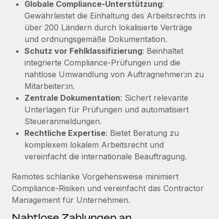
Globale Compliance‑Unterstützung
:
Management und Payroll
Niederlassungen
Den Blog erkunden
Gewährleistet die Einhaltung des Arbeitsrechts in
Reverse Tech auf einen Blick Das Gesundheits- und
über 200 Ländern durch lokalisierte Verträge
Mobilität und Relocation
Wellness-Startup Reverse Tech hat das globale...
und ordnungsgemäße Dokumentation.
Mühelose Relocation von Mitarbeiter:innen
BLOG
Schutz vor Fehlklassifizierung
: Beinhaltet
Mehr erfahren
Benefits
integrierte Compliance‑Prüfungen und die
Neues zu Remote-Produkten: Integration mit
Mühelose Verwaltung von Benefits
nahtlose Umwandlung von Auftragnehmer:in zu
Gusto und Zero und Contractor Management
Mitarbeiter:in.
Plus
Zentrale Dokumentation
: Sichert relevante
Auch im neuen Jahr wollen wir bei Remote Unternehmen
Unterlagen für Prüfungen und automatisiert
aller Größen dabei unterstützen, die beste...
Steueranmeldungen.
Rechtliche Expertise
: Bietet Beratung zu
Mehr erfahren
komplexem lokalem Arbeitsrecht und
vereinfacht die internationale Beauftragung.
Wie Phiture 55 Mitarbeiter:innen in 19 Ländern
Remotes schlanke Vorgehensweise minimiert
mit Remote verwaltet
Compliance‑Risiken und vereinfacht das Contractor
Phiture ist der unumstrittene Marktführer im Bereich der
Management für Unternehmen.
Wachstumsberatung für mobile Apps. Das...
Nahtlose Zahlungen an