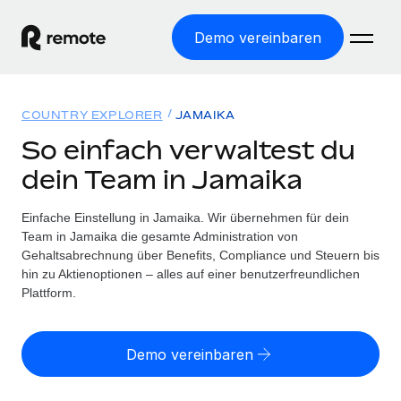
Demo vereinbaren
Startseite
COUNTRY EXPLORER
JAMAIKA
Produkte
So einfach verwaltest du
dein Team in Jamaika
Lösungen
WELTWEITE BESCHÄFTIGUNG
Globale Payroll
Einfache Einstellung in Jamaika. Wir übernehmen für dein
Ressourcen
WELTWEITE ABDECKUNG
Einfache, rechtssicher Payroll
Team in Jamaika die gesamte Administration von
Country Explorer
Gehaltsabrechnung über Benefits, Compliance und Steuern bis
Preise
TOOLS UND RECHNER
Employer of Record
hin zu Aktienoptionen – alles auf einer benutzerfreundlichen
Länderspezifische Unterstützung bei der Einstellung
Weltweites Wachstum ohne Kosten für Niederlassungen
Plattform.
Scheinselbstständigkeitsrisiko berechnen
Explorer für US-Bundesstaaten
Länderspezifische Einschätzung des
Contractor of Record
Einfache Einstellung in allen US-Bundesstaaten
Scheinselbstständigkeitsrisikos
English (United States)
Rechtssichere, weltweite Arbeit mit Freelancer:innen
Demo vereinbaren
Remote im Vergleich
Personalkostenrechner
Contractor Management
English
Vergleiche mit unseren Mitbewerbern
Länderspezifische Berechnung der