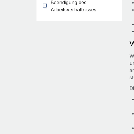
Beendigung des
Arbeitsverhältnisses
W
W
u
a
st
D