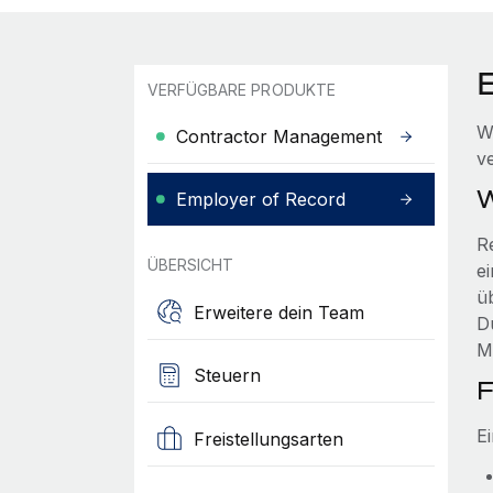
VERFÜGBARE PRODUKTE
W
Contractor Management
v
W
Employer of Record
R
ÜBERSICHT
e
ü
Erweitere dein Team
D
Mi
Steuern
F
E
Freistellungsarten