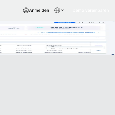
Anmelden
Demo vereinbaren
nfacher als jemals zuvor.