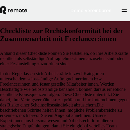
Demo vereinbaren
Checkliste zur Rechtskonformität bei der
Zusammenarbeit mit Freelancer:innen
Anhand dieser Checkliste können Sie feststellen, ob Ihre Arbeitskräfte
rechtlich als selbständige Auftragnehmer:innen anzusehen sind oder
einer Festanstellung zuzuordnen sind.
In der Regel lassen sich Arbeitskräfte in zwei Kategorien
unterscheiden: selbstständige Auftragnehmer:innen bzw.
Freelancer:innen und festangestellte Mitarbeiter:innen. Werden
Beschäftigte wie Selbstständige behandelt, können daraus erhebliche
rechtliche Konsequenzen folgen. Diese Checkliste unterstützt Sie
dabei, Ihre Vertragsverhältnisse zu prüfen und Ihr Unternehmen gegen
das Risiko einer Scheinselbstständigkeit abzusichern.
Die
beschriebenen Schritte helfen Ihnen, mögliche Problembereiche zu
erkennen, noch bevor Sie ein Angebot annehmen. Unsere
Expert:innen aus Personalwesen und Arbeitsrecht formulieren
strategische Empfehlungen, damit Sie ein global verteiltes Team