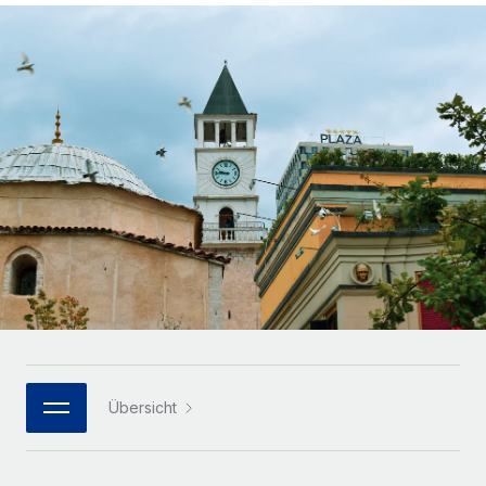
Globales Onboarding und Verwalten von
Gesamtbeschäftigungskosten
Anmelden
Freelancer:innen
Nederlands
WACHSTUMSPHASE
Honorarzahlungen berechnen
PEO
Français
Informationen zu möglichen Währungen und
Startups
Auslagern von komplexen HR-Aufgaben
Abwicklungsfristen für globale Freelancer:innen
Agile HR- und Payroll-Lösungen für wachsende
Deutsch
Unternehmen
INFRASTRUKTUR
LERNEN MIT REMOTE
Mittelstand
Español
Remote Embedded
Maßgeschneiderte HR-Lösungen, um Teams zu
Forschung und Leitfäden
Nahtlose Integration der HR in bestehende Abläufe
vergrößern
Italiano
Fallstudien
Plattform
Enterprise
Português (Portugal)
Integrierte HR-Kernfunktionen für dein Team
HR-Glossar
Globale HR für Konzerne und Großunternehmen
Verknüpfen
Neu
日本語
Checklisten und Vorlagen
Verknüpfung beliebiger KI-Tools mit Remote über unser
PARTNER WERDEN
Bibliothek für Stellenbeschreibungen
한국어
MCP
Übersicht
Strategische Technologiepartner
Webinare
Integrationen
Flexible Einbettung von Global-HR-Funktionen in deine
中文（简体）
Plattform
Prozessoptimierung mit unverzichtbaren Business-