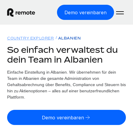
Demo vereinbaren
Startseite
COUNTRY EXPLORER
ALBANIEN
Produkte
So einfach verwaltest du
dein Team in Albanien
Lösungen
WELTWEITE BESCHÄFTIGUNG
Globale Payroll
Einfache Einstellung in Albanien. Wir übernehmen für dein
Ressourcen
WELTWEITE ABDECKUNG
Einfache, rechtssicher Payroll
Team in Albanien die gesamte Administration von
Country Explorer
Gehaltsabrechnung über Benefits, Compliance und Steuern bis
Preise
TOOLS UND RECHNER
Employer of Record
hin zu Aktienoptionen – alles auf einer benutzerfreundlichen
Länderspezifische Unterstützung bei der Einstellung
Weltweites Wachstum ohne Kosten für Niederlassungen
Plattform.
Scheinselbstständigkeitsrisiko berechnen
Explorer für US-Bundesstaaten
Länderspezifische Einschätzung des
Contractor of Record
Einfache Einstellung in allen US-Bundesstaaten
Scheinselbstständigkeitsrisikos
English (United States)
Rechtssichere, weltweite Arbeit mit Freelancer:innen
Demo vereinbaren
Remote im Vergleich
Personalkostenrechner
Contractor Management
English
Vergleiche mit unseren Mitbewerbern
Länderspezifische Berechnung der