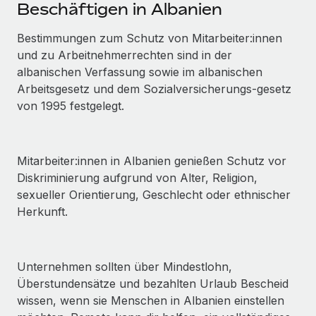
Events
Beschäftigen in Albanien
Tools
Partner werden
Newsroom
Bestimmungen zum Schutz von Mitarbeiter:innen
Entdecke die Möglichkeiten einer Partnerschaft
und zu Arbeitnehmer­rechten sind in der
DIENSTLEISTUNGEN
Informationen zu Gehältern und Qualifikationen
Remote Build
Demnächst verfügbar
albanischen Verfassung sowie im albanischen
Frag unsere Expert:innen
Beratung zu Integrationen und KI-Automatisierung
Arbeitsgesetz und dem Sozialversicherungs‑gesetz
Insights Center
Hilfe von Expert:innen für globale HR & Compliance
von 1995 festgelegt.
Hol dir Unterstützung
Background-Checks
FALLSTUDIEN
Einfacheres Bewerber:innen-Screening
Alle Ressourcen anzeigen
Mitarbeiter:innen in Albanien genießen Schutz vor
So hat der KI-Vorreiter Weaviate sein Team mit
Diskriminierung aufgrund von Alter, Religion,
Remote um 120 % vergrößert
Compliance Watchtower
sexueller Orientierung, Geschlecht oder ethnischer
Lückenlose Compliance
BLOG
Weaviate auf einen Blick Weaviate entwickelt KI-basierte
Herkunft.
Open-Source-Infrastrukturen. Das...
Globale Payroll
Geräteverwaltung
Globale Bereitstellung und Verfolgung von IT-
Mehr erfahren
EOR und PEO
Geräten
Unternehmen sollten über Mindestlohn,
Contractor Management
Überstundensätze und bezahlten Urlaub Bescheid
Gründung von Niederlassungen
Revolution des Enterprise Contractor
wissen, wenn sie Menschen in Albanien einstellen
Steuern
Schnelle, rechtssichere Gründung von
Managements – die Erfolgsgeschichte einer