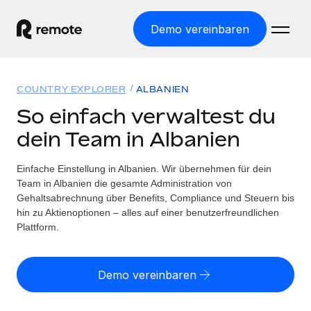
Demo vereinbaren
Startseite
COUNTRY EXPLORER
ALBANIEN
Produkte
So einfach verwaltest du
dein Team in Albanien
Lösungen
WELTWEITE BESCHÄFTIGUNG
Globale Payroll
Einfache Einstellung in Albanien. Wir übernehmen für dein
Ressourcen
WELTWEITE ABDECKUNG
Einfache, rechtssicher Payroll
Team in Albanien die gesamte Administration von
Country Explorer
Gehaltsabrechnung über Benefits, Compliance und Steuern bis
Preise
TOOLS UND RECHNER
Employer of Record
hin zu Aktienoptionen – alles auf einer benutzerfreundlichen
Länderspezifische Unterstützung bei der Einstellung
Weltweites Wachstum ohne Kosten für Niederlassungen
Plattform.
Scheinselbstständigkeitsrisiko berechnen
Explorer für US-Bundesstaaten
Länderspezifische Einschätzung des
Contractor of Record
Einfache Einstellung in allen US-Bundesstaaten
Scheinselbstständigkeitsrisikos
English (United States)
Rechtssichere, weltweite Arbeit mit Freelancer:innen
Demo vereinbaren
Remote im Vergleich
Personalkostenrechner
Contractor Management
English
Vergleiche mit unseren Mitbewerbern
Länderspezifische Berechnung der