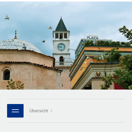
Globales Onboarding und Verwalten von
Gesamtbeschäftigungskosten
Anmelden
Freelancer:innen
Nederlands
WACHSTUMSPHASE
Honorarzahlungen berechnen
PEO
Français
Informationen zu möglichen Währungen und
Startups
Auslagern von komplexen HR-Aufgaben
Abwicklungsfristen für globale Freelancer:innen
Agile HR- und Payroll-Lösungen für wachsende
Deutsch
Unternehmen
INFRASTRUKTUR
LERNEN MIT REMOTE
Mittelstand
Español
Remote Embedded
Maßgeschneiderte HR-Lösungen, um Teams zu
Forschung und Leitfäden
Nahtlose Integration der HR in bestehende Abläufe
vergrößern
Italiano
Fallstudien
Plattform
Enterprise
Português (Portugal)
Integrierte HR-Kernfunktionen für dein Team
HR-Glossar
Globale HR für Konzerne und Großunternehmen
Verknüpfen
Neu
日本語
Checklisten und Vorlagen
Verknüpfung beliebiger KI-Tools mit Remote über unser
PARTNER WERDEN
Bibliothek für Stellenbeschreibungen
한국어
MCP
Übersicht
Strategische Technologiepartner
Webinare
Integrationen
Flexible Einbettung von Global-HR-Funktionen in deine
中文（简体）
Plattform
Prozessoptimierung mit unverzichtbaren Business-