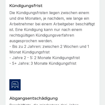
globalen Content-Agentur mit Remote
Niederlassungen
Kündigungsfrist
Den Blog erkunden
Auf einen Blick Erfahre mehr über die unglaubliche
Die Kündigungsfristen liegen zwischen einem
Mobilität und Relocation
Transformation einer weltweit erfolgreichen...
und drei Monaten, je nachdem, wie lange ein
Mühelose Relocation von Mitarbeiter:innen
BLOG
Arbeitnehmer bei einem Arbeitgeber beschäftigt
Mehr erfahren
Benefits
ist. Eine Kündigung kann nur nach einem
Neues zu Remote-Produkten: Integration mit
rechtsgültigen Kündigungsverfahren
Mühelose Verwaltung von Benefits
Gusto und Zero und Contractor Management
ausgesprochen werden.
Plus
- Bis zu 2 Jahren: zwischen 2 Wochen und 1
Auch im neuen Jahr wollen wir bei Remote Unternehmen
Monat Kündigungsfrist
aller Größen dabei unterstützen, die beste...
- Jahre 2 - 5: 2 Monate Kündigungsfrist
- 5+ Jahre: 3 Monate Kündigungsfrist
Mehr erfahren
Wie Phiture 55 Mitarbeiter:innen in 19 Ländern
mit Remote verwaltet
Phiture ist der unumstrittene Marktführer im Bereich der
Abgangsentschädigung
Wachstumsberatung für mobile Apps. Das...