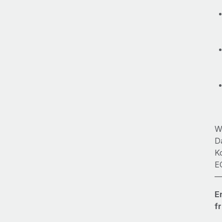
W
D
K
E
—
E
f