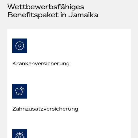
Mehr erfahren
Wettbewerbsfähiges
Benefitspaket in Jamaika
Kranken­versicherung
Zahn­zusatz­versicherung