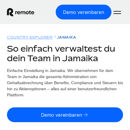
Demo vereinbaren
Startseite
COUNTRY EXPLORER
JAMAIKA
Produkte
So einfach verwaltest du
dein Team in Jamaika
Lösungen
WELTWEITE BESCHÄFTIGUNG
Globale Payroll
Einfache Einstellung in Jamaika. Wir übernehmen für dein
Ressourcen
WELTWEITE ABDECKUNG
Einfache, rechtssicher Payroll
Team in Jamaika die gesamte Administration von
Country Explorer
Gehaltsabrechnung über Benefits, Compliance und Steuern bis
Preise
TOOLS UND RECHNER
Employer of Record
hin zu Aktienoptionen – alles auf einer benutzerfreundlichen
Länderspezifische Unterstützung bei der Einstellung
Weltweites Wachstum ohne Kosten für Niederlassungen
Plattform.
Scheinselbstständigkeitsrisiko berechnen
Explorer für US-Bundesstaaten
Länderspezifische Einschätzung des
Contractor of Record
Einfache Einstellung in allen US-Bundesstaaten
Scheinselbstständigkeitsrisikos
English (United States)
Rechtssichere, weltweite Arbeit mit Freelancer:innen
Demo vereinbaren
Remote im Vergleich
Personalkostenrechner
Contractor Management
English
Vergleiche mit unseren Mitbewerbern
Länderspezifische Berechnung der