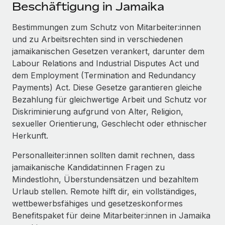
Events
Beschäftigung in Jamaika
Tools
Partner werden
Newsroom
Bestimmungen zum Schutz von Mitarbeiter:innen
Entdecke die Möglichkeiten einer Partnerschaft
und zu Arbeitsrechten sind in verschiedenen
DIENSTLEISTUNGEN
Informationen zu Gehältern und Qualifikationen
Remote Build
Demnächst verfügbar
jamaikanischen Gesetzen verankert, darunter dem
Frag unsere Expert:innen
Beratung zu Integrationen und KI-Automatisierung
Labour Relations and Industrial Disputes Act und
Insights Center
Hilfe von Expert:innen für globale HR & Compliance
dem Employment (Termination and Redundancy
Hol dir Unterstützung
Payments) Act. Diese Gesetze garantieren gleiche
Background-Checks
FALLSTUDIEN
Bezahlung für gleichwertige Arbeit und Schutz vor
Einfacheres Bewerber:innen-Screening
Alle Ressourcen anzeigen
Diskriminierung aufgrund von Alter, Religion,
So hat der KI-Vorreiter Weaviate sein Team mit
sexueller Orientierung, Geschlecht oder ethnischer
Remote um 120 % vergrößert
Compliance Watchtower
Herkunft.
Lückenlose Compliance
BLOG
Weaviate auf einen Blick Weaviate entwickelt KI-basierte
Personalleiter:innen sollten damit rechnen, dass
Open-Source-Infrastrukturen. Das...
Globale Payroll
Geräteverwaltung
jamaikanische Kandidat:innen Fragen zu
Globale Bereitstellung und Verfolgung von IT-
Mehr erfahren
EOR und PEO
Mindestlohn, Überstundensätzen und bezahltem
Geräten
Urlaub stellen. Remote hilft dir, ein vollständiges,
Contractor Management
wettbewerbsfähiges und gesetzeskonformes
Gründung von Niederlassungen
Revolution des Enterprise Contractor
Benefitspaket für deine Mitarbeiter:innen in Jamaika
Steuern
Schnelle, rechtssichere Gründung von
Managements – die Erfolgsgeschichte einer