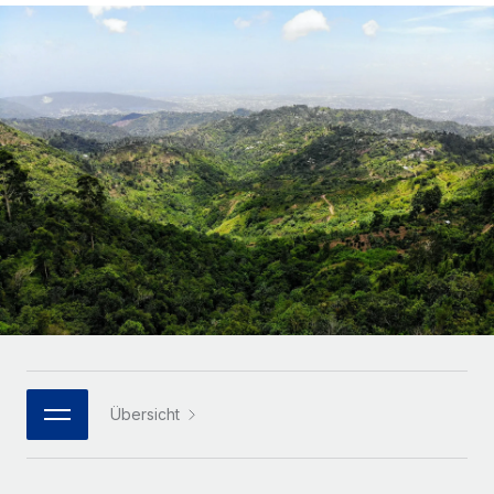
Globales Onboarding und Verwalten von
Gesamtbeschäftigungskosten
Anmelden
Freelancer:innen
Nederlands
WACHSTUMSPHASE
Honorarzahlungen berechnen
PEO
Français
Informationen zu möglichen Währungen und
Startups
Auslagern von komplexen HR-Aufgaben
Abwicklungsfristen für globale Freelancer:innen
Agile HR- und Payroll-Lösungen für wachsende
Deutsch
Unternehmen
INFRASTRUKTUR
LERNEN MIT REMOTE
Mittelstand
Español
Remote Embedded
Maßgeschneiderte HR-Lösungen, um Teams zu
Forschung und Leitfäden
Nahtlose Integration der HR in bestehende Abläufe
vergrößern
Italiano
Fallstudien
Plattform
Enterprise
Português (Portugal)
Integrierte HR-Kernfunktionen für dein Team
HR-Glossar
Globale HR für Konzerne und Großunternehmen
Verknüpfen
Neu
日本語
Checklisten und Vorlagen
Verknüpfung beliebiger KI-Tools mit Remote über unser
PARTNER WERDEN
Bibliothek für Stellenbeschreibungen
한국어
MCP
Übersicht
Strategische Technologiepartner
Webinare
Integrationen
Flexible Einbettung von Global-HR-Funktionen in deine
中文（简体）
Plattform
Prozessoptimierung mit unverzichtbaren Business-