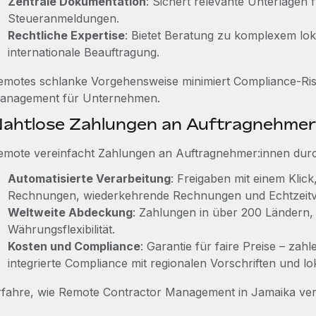
Zentrale Dokumentation
: Sichert relevante Unterlagen 
Steueranmeldungen.
Rechtliche Expertise
: Bietet Beratung zu komplexem lok
internationale Beauftragung.
emotes schlanke Vorgehensweise minimiert Compliance‑Risi
anagement für Unternehmen.
ahtlose Zahlungen an Auftragnehmer
emote vereinfacht Zahlungen an Auftragnehmer:innen dur
Automatisierte Verarbeitung
: Freigaben mit einem Klic
Rechnungen, wiederkehrende Rechnungen und Echtzeitv
Weltweite Abdeckung
: Zahlungen in über 200 Ländern
Währungsflexibilität.
Kosten und Compliance
: Garantie für faire Preise – zah
integrierte Compliance mit regionalen Vorschriften und lok
rfahre, wie Remote Contractor Management in Jamaika ver