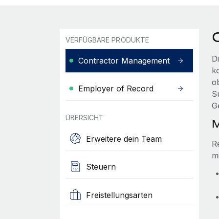
VERFÜGBARE PRODUKTE
D
Contractor Management
ko
o
Employer of Record
S
G
ÜBERSICHT
M
Erweitere dein Team
R
m
Steuern
Freistellungsarten