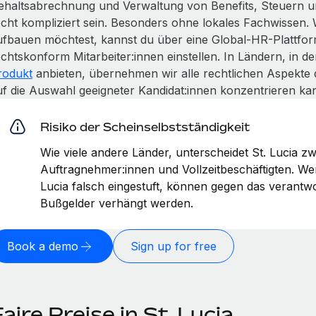
ehaltsabrechnung und Verwaltung von Benefits, Steuern u
echt kompliziert sein. Besonders ohne lokales Fachwissen.
ufbauen möchtest, kannst du über eine Global-HR-Plattfor
echtskonform Mitarbeiter:innen einstellen. In Ländern, in 
rodukt
anbieten, übernehmen wir alle rechtlichen Aspekte 
uf die Auswahl geeigneter Kandidat:innen konzentrieren kan
Risiko der Scheinselbstständigkeit
Wie viele andere Länder, unterscheidet St. Lucia z
Auftragnehmer:innen und Vollzeitbeschäftigten. We
Lucia falsch eingestuft, können gegen das verant
Bußgelder verhängt werden.
Book a demo
Sign up for free
aire Preise in St. Lucia