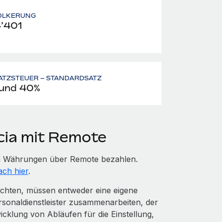
ÖLKERUNG
’401
ATZSTEUER – STANDARDSATZ
und 40%
cia mit Remote
igen Währungen über Remote bezahlen.
ach hier
.
möchten, müssen entweder eine eigene
rsonaldienstleister zusammenarbeiten, der
cklung von Abläufen für die Einstellung,