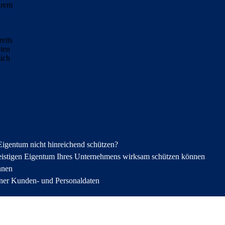
hrem
eits
ten
sich
Eigentum nicht hinreichend schützen?
eistigen Eigentum Ihres Unternehmens wirksam schützen können
nnen
ner Kunden- und Personaldaten
84c103