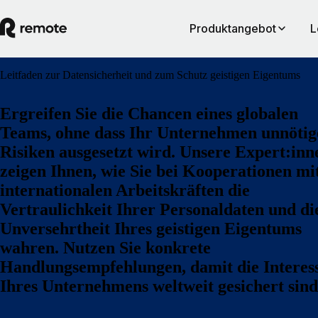
Produktangebot
L
Leitfaden zur Datensicherheit und zum Schutz geistigen Eigentums
Ergreifen Sie die Chancen eines globalen
Teams, ohne dass Ihr Unternehmen unnötig
Risiken ausgesetzt wird. Unsere Expert:inn
zeigen Ihnen, wie Sie bei Kooperationen mi
internationalen Arbeitskräften die
Vertraulichkeit Ihrer Personaldaten und di
Unversehrtheit Ihres geistigen Eigentums
wahren. Nutzen Sie konkrete
Handlungsempfehlungen, damit die Interes
Ihres Unternehmens weltweit gesichert sind