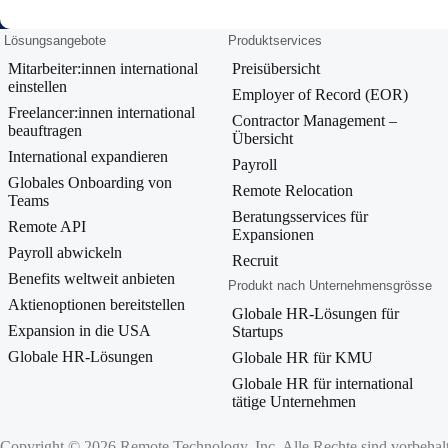
Lösungsangebote
Produktservices
Mitarbeiter:innen international
Preisübersicht
einstellen
Employer of Record (EOR)
Freelancer:innen international
Contractor Management –
beauftragen
Übersicht
International expandieren
Payroll
Globales Onboarding von
Remote Relocation
Teams
Beratungsservices für
Remote API
Expansionen
Payroll abwickeln
Recruit
Benefits weltweit anbieten
Produkt nach Unternehmensgrösse
Aktienoptionen bereitstellen
Globale HR-Lösungen für
Expansion in die USA
Startups
Globale HR‑Lösungen
Globale HR für KMU
Globale HR für international
tätige Unternehmen
Copyright © 2026 Remote Technology, Inc. Alle Rechte sind vorbehal