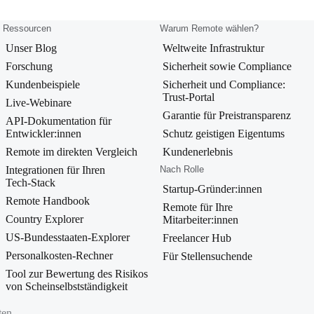
Ressourcen
Warum Remote wählen?
Unser Blog
Weltweite Infrastruktur
Forschung
Sicherheit sowie Compliance
Kundenbeispiele
Sicherheit und Compliance:
Trust‑Portal
Live‑Webinare
Garantie für Preistransparenz
API‑Dokumentation für
Entwickler:innen
Schutz geistigen Eigentums
Remote im direkten Vergleich
Kundenerlebnis
Integrationen für Ihren
Nach Rolle
Tech‑Stack
Startup-Gründer:innen
Remote Handbook
Remote für Ihre
Country Explorer
Mitarbeiter:innen
US‑Bundesstaaten‑Explorer
Freelancer Hub
Personalkosten‑Rechner
Für Stellensuchende
Tool zur Bewertung des Risikos
von Scheinselbstständigkeit
ten.