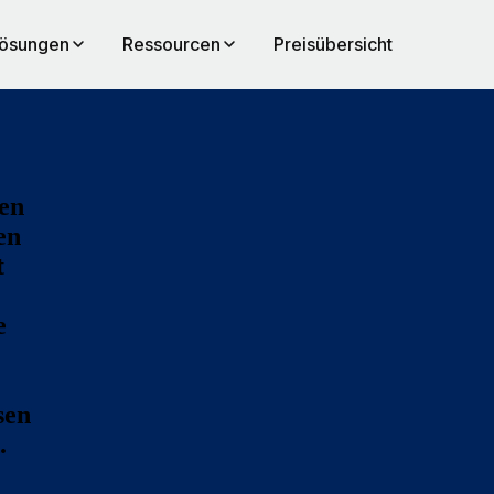
ösungen
Ressourcen
Preisübersicht
en
en
t
e
sen
.