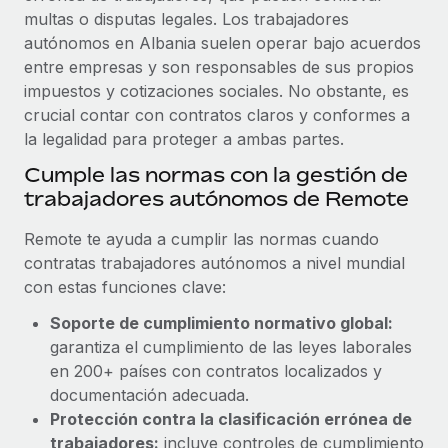
Explora el blog
Proporciona dispositivos tecnológicos y contrólalos
multas o disputas legales. Los trabajadores
en todo el mundo.
autónomos en Albania suelen operar bajo acuerdos
entre empresas y son responsables de sus propios
BLOG
Apertura de entidades
impuestos y cotizaciones sociales. No obstante, es
Abre entidades conforme a la legalidad enseguida.
crucial contar con contratos claros y conformes a
Novedades de producto de Remote:
Integraciones con Gusto y Xero y Contractor
la legalidad para proteger a ambas partes.
Movilidad y reubicación
Management Plus
Cumple las normas con la gestión de
Reubica a los empleados con facilidad.
La misión de Remote sigue siendo ayudar a empresas de
trabajadores autónomos de Remote
todos los tamaños a contratar, gestionar y...
Prestaciones
Remote te ayuda a cumplir las normas cuando
Gestiona las prestaciones de los empleados sin
Más información
contratas trabajadores autónomos a nivel mundial
complicaciones.
con estas funciones clave:
Pento se convierte en un empleador equitativo
Soporte de cumplimiento normativo global:
con Remote
garantiza el cumplimiento de las leyes laborales
en 200+ países con contratos localizados y
Gestionar las nóminas internamente es complicado. Tardas
documentación adecuada.
semanas en hacerlo manualmente y, al mes...
Protección contra la clasificación errónea de
Más información
trabajadores:
incluye controles de cumplimiento