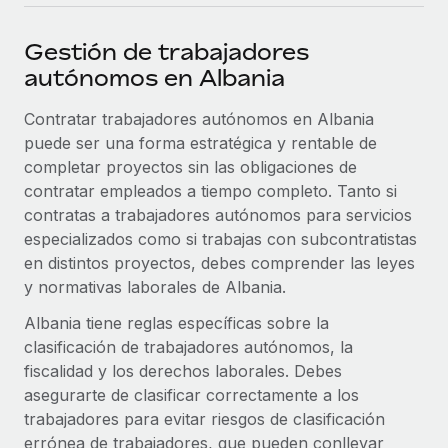
plataforma de forma flexible.
Sala de prensa
Integraciones
Gestión de trabajadores
Asociarse
Optimiza los procesos con herramientas empresariales
Información sobre salarios y talento
autónomos en Albania
Descubre oportunidades de colaborar con nosotros.
esenciales.
Centro de información
Contratar trabajadores autónomos en Albania
Remote Build
Próximamente
puede ser una forma estratégica y rentable de
Consultoría de integraciones y automatización con IA.
Obtén ayuda
SERVICIOS
completar proyectos sin las obligaciones de
Pregunta a un experto
Consulta todos los recursos
contratar empleados a tiempo completo. Tanto si
CASOS PRÁCTICOS
Obtén ayuda de gente experta en RR. HH. globales
contratas a trabajadores autónomos para servicios
y cumplimiento normativo.
especializados como si trabajas con subcontratistas
BLOG
en distintos proyectos, debes comprender las leyes
Comprobaciones de antecedentes
y normativas laborales de Albania.
Nómina global
Simplifica los procesos de cribado de candidatos.
Albania tiene reglas específicas sobre la
EOR y PEO
clasificación de trabajadores autónomos, la
Cumplimiento normativo
Contractor Management
fiscalidad y los derechos laborales. Debes
Adelántate a los riesgos de cumplimiento
asegurarte de clasificar correctamente a los
normativo.
Impuestos
trabajadores para evitar riesgos de clasificación
Gestión de dispositivos
errónea de trabajadores, que pueden conllevar