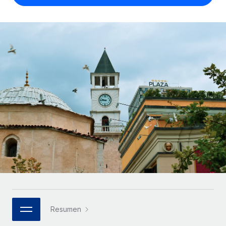
Compáranos con otras empresas.
Iniciar sesión
Contractor Management
Nederlands
Calculadora de pagos a autónomos
Integra y gestiona a autónomos globalmente.
Descubre opciones de divisas y tiempos de pago para
ETAPAS DE CRECIMIENTO
Français
autónomos globales.
PEO
Startups
Externaliza tareas laborales complejas.
Deutsch
Soluciones ágiles de RR. HH. globales y nóminas para
APRENDIZAJE CON REMOTE
empresas en crecimiento.
Español
Guías y recursos
INFRAESTRUCTURA
Mediana empresa
Conexión Remote
Casos prácticos
Amplía tu equipo con soluciones de RR. HH.
Italiano
Integra los RR. HH. en tus flujos de trabajo sin
personalizadas.
Glosario de RR. HH.
complicaciones.
Português (Portugal)
Empresa
Listas de verificación y plantillas
Plataforma
RR. HH. globales para grandes empresas.
日本語
Funciones esenciales de RR. HH. integradas para tu
Biblioteca de descripciones de puestos
equipo.
한국어
ASOCIARSE
Webinarios
Conectar
Nuevo
Socios tecnológicos estratégicos
Resumen
中文（简体）
Conecta cualquier herramienta de IA con Remote
Eventos
Integra la gestión de los RR. HH. globales en tu
mediante nuestro MCP.