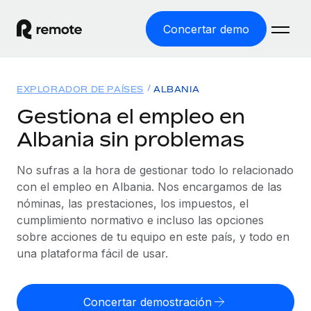
Concertar demo
Inicio
EXPLORADOR DE PAÍSES
ALBANIA
Productos
Gestiona el empleo en
Albania sin problemas
Soluciones
EMPLEO GLOBAL
Nómina global
No sufras a la hora de gestionar todo lo relacionado
Recursos
COBERTURA MUNDIAL
Gestiona las nóminas de forma sencilla y conforme a la
con el empleo en Albania. Nos encargamos de las
Explorador de países
legalidad.
nóminas, las prestaciones, los impuestos, el
Precios
HERRAMIENTAS Y CALCULADORAS
Consulta el soporte del empleo global según el país.
cumplimiento normativo e incluso las opciones
Employer of Record
Calculadora del riesgo de clasificación errónea
sobre acciones de tu equipo en este país, y todo en
Explorador estatal de EE. UU.
Expándete en todo el mundo sin gastar en entidades.
Consulta el riesgo de clasificación errónea por país.
una plataforma fácil de usar.
Simplifica la contratación en todos los estados de EE.
Español
Contractor of Record
Calculadora del coste por empleado
UU.
Contrata a autónomos en cualquier parte del mundo
Calcula lo que cuestan los empleados en total en
Concertar demostración
English
Comparador de Remote
cumpliendo la normativa.
cualquier país.