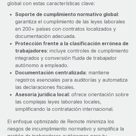
Explora el blog
global con estas características clave:
Proporciona dispositivos tecnológicos y contrólalos
en todo el mundo.
Soporte de cumplimiento normativo global
:
garantiza el cumplimiento de las leyes laborales
BLOG
Apertura de entidades
en 200+ países con contratos localizados y
Abre entidades conforme a la legalidad enseguida.
Novedades de producto de Remote:
documentación adecuada.
Integraciones con Gusto y Xero y Contractor
Protección frente a la clasificación errónea de
Movilidad y reubicación
Management Plus
trabajadores
: incluye controles de cumplimiento
Reubica a los empleados con facilidad.
La misión de Remote sigue siendo ayudar a empresas de
integrados y conversión fluida de trabajador
todos los tamaños a contratar, gestionar y...
autónomo a empleado.
Prestaciones
Documentación centralizada
: mantiene
Gestiona las prestaciones de los empleados sin
Más información
registros esenciales para auditorías y automatiza
complicaciones.
las declaraciones fiscales.
Asesoría jurídica local
: ofrece orientación sobre
Pento se convierte en un empleador equitativo
las complejas leyes laborales locales,
con Remote
simplificando la contratación internacional.
Gestionar las nóminas internamente es complicado. Tardas
semanas en hacerlo manualmente y, al mes...
El enfoque optimizado de Remote minimiza los
riesgos de incumplimiento normativo y simplifica la
Más información
gestión de trabajadores autónomos para tu