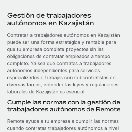
plataforma de forma flexible.
Sala de prensa
Integraciones
Gestión de trabajadores
Asociarse
Optimiza los procesos con herramientas empresariales
Información sobre salarios y talento
autónomos en Kazajistán
Descubre oportunidades de colaborar con nosotros.
esenciales.
Centro de información
Contratar a trabajadores autónomos en Kazajistán
Remote Build
Próximamente
puede ser una forma estratégica y rentable para
Consultoría de integraciones y automatización con IA.
Obtén ayuda
SERVICIOS
que tu empresa complete proyectos sin las
Pregunta a un experto
Consulta todos los recursos
obligaciones de contratar empleados a tiempo
CASOS PRÁCTICOS
Obtén ayuda de gente experta en RR. HH. globales
completo. Ya sea que contrates a trabajadores
y cumplimiento normativo.
autónomos independientes para servicios
BLOG
especializados o trabajes con subcontratistas en
Comprobaciones de antecedentes
diversas tareas, entender las leyes y regulaciones
Nómina global
Simplifica los procesos de cribado de candidatos.
laborales de Kazajistán es esencial.
EOR y PEO
Cumple las normas con la gestión de
Cumplimiento normativo
trabajadores autónomos de Remote
Contractor Management
Adelántate a los riesgos de cumplimiento
normativo.
Impuestos
Remote ayuda a tu empresa a cumplir las normas
cuando contratas trabajadores autónomos a nivel
Gestión de dispositivos