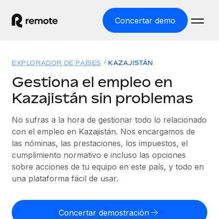
Concertar demo
Inicio
EXPLORADOR DE PAÍSES
KAZAJISTÁN
Productos
Gestiona el empleo en
Kazajistán sin problemas
Soluciones
EMPLEO GLOBAL
Nómina global
No sufras a la hora de gestionar todo lo relacionado
Recursos
COBERTURA MUNDIAL
Gestiona las nóminas de forma sencilla y conforme a la
con el empleo en Kazajistán. Nos encargamos de
Explorador de países
legalidad.
las nóminas, las prestaciones, los impuestos, el
Precios
HERRAMIENTAS Y CALCULADORAS
Consulta el soporte del empleo global según el país.
cumplimiento normativo e incluso las opciones
Employer of Record
Calculadora del riesgo de clasificación errónea
sobre acciones de tu equipo en este país, y todo en
Explorador estatal de EE. UU.
Expándete en todo el mundo sin gastar en entidades.
Consulta el riesgo de clasificación errónea por país.
una plataforma fácil de usar.
Simplifica la contratación en todos los estados de EE.
Español
Contractor of Record
Calculadora del coste por empleado
UU.
Contrata a autónomos en cualquier parte del mundo
Calcula lo que cuestan los empleados en total en
Concertar demostración
English
Comparador de Remote
cumpliendo la normativa.
cualquier país.