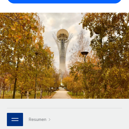
Compáranos con otras empresas.
Iniciar sesión
Contractor Management
Nederlands
Calculadora de pagos a autónomos
Integra y gestiona a autónomos globalmente.
Descubre opciones de divisas y tiempos de pago para
ETAPAS DE CRECIMIENTO
Français
autónomos globales.
PEO
Startups
Externaliza tareas laborales complejas.
Deutsch
Soluciones ágiles de RR. HH. globales y nóminas para
APRENDIZAJE CON REMOTE
empresas en crecimiento.
Español
Guías y recursos
INFRAESTRUCTURA
Mediana empresa
Conexión Remote
Casos prácticos
Amplía tu equipo con soluciones de RR. HH.
Italiano
Integra los RR. HH. en tus flujos de trabajo sin
personalizadas.
Glosario de RR. HH.
complicaciones.
Português (Portugal)
Empresa
Listas de verificación y plantillas
Plataforma
RR. HH. globales para grandes empresas.
日本語
Funciones esenciales de RR. HH. integradas para tu
Biblioteca de descripciones de puestos
equipo.
한국어
ASOCIARSE
Webinarios
Conectar
Nuevo
Socios tecnológicos estratégicos
Resumen
中文（简体）
Conecta cualquier herramienta de IA con Remote
Eventos
Integra la gestión de los RR. HH. globales en tu
mediante nuestro MCP.