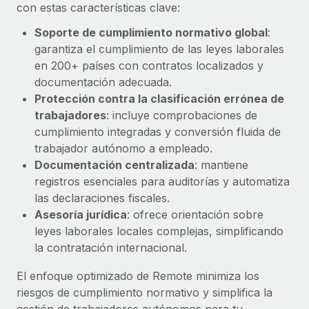
Explora el blog
con estas características clave:
Proporciona dispositivos tecnológicos y contrólalos
en todo el mundo.
Soporte de cumplimiento normativo global
:
garantiza el cumplimiento de las leyes laborales
BLOG
Apertura de entidades
en 200+ países con contratos localizados y
Abre entidades conforme a la legalidad enseguida.
Novedades de producto de Remote:
documentación adecuada.
Integraciones con Gusto y Xero y Contractor
Protección contra la clasificación errónea de
Movilidad y reubicación
Management Plus
trabajadores
: incluye comprobaciones de
Reubica a los empleados con facilidad.
La misión de Remote sigue siendo ayudar a empresas de
cumplimiento integradas y conversión fluida de
todos los tamaños a contratar, gestionar y...
trabajador autónomo a empleado.
Prestaciones
Documentación centralizada
: mantiene
Gestiona las prestaciones de los empleados sin
Más información
registros esenciales para auditorías y automatiza
complicaciones.
las declaraciones fiscales.
Asesoría jurídica
: ofrece orientación sobre
Pento se convierte en un empleador equitativo
leyes laborales locales complejas, simplificando
con Remote
la contratación internacional.
Gestionar las nóminas internamente es complicado. Tardas
semanas en hacerlo manualmente y, al mes...
El enfoque optimizado de Remote minimiza los
riesgos de cumplimiento normativo y simplifica la
Más información
gestión de trabajadores autónomos para tu