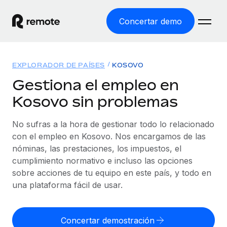
Concertar demo
Inicio
EXPLORADOR DE PAÍSES
KOSOVO
Productos
Gestiona el empleo en
Kosovo sin problemas
Soluciones
EMPLEO GLOBAL
Nómina global
No sufras a la hora de gestionar todo lo relacionado
Recursos
COBERTURA MUNDIAL
Gestiona las nóminas de forma sencilla y conforme a la
con el empleo en Kosovo. Nos encargamos de las
Explorador de países
legalidad.
nóminas, las prestaciones, los impuestos, el
Precios
HERRAMIENTAS Y CALCULADORAS
Consulta el soporte del empleo global según el país.
cumplimiento normativo e incluso las opciones
Employer of Record
Calculadora del riesgo de clasificación errónea
sobre acciones de tu equipo en este país, y todo en
Explorador estatal de EE. UU.
Expándete en todo el mundo sin gastar en entidades.
Consulta el riesgo de clasificación errónea por país.
una plataforma fácil de usar.
Simplifica la contratación en todos los estados de EE.
Español
Contractor of Record
Calculadora del coste por empleado
UU.
Contrata a autónomos en cualquier parte del mundo
Calcula lo que cuestan los empleados en total en
Concertar demostración
English
Comparador de Remote
cumpliendo la normativa.
cualquier país.