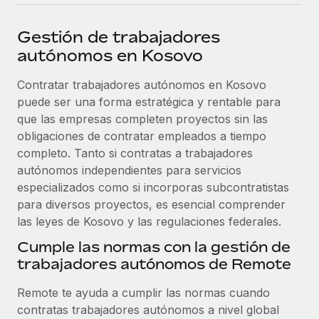
plataforma de forma flexible.
Sala de prensa
Integraciones
Gestión de trabajadores
Asociarse
Optimiza los procesos con herramientas empresariales
Información sobre salarios y talento
autónomos en Kosovo
Descubre oportunidades de colaborar con nosotros.
esenciales.
Centro de información
Contratar trabajadores autónomos en Kosovo
Remote Build
Próximamente
puede ser una forma estratégica y rentable para
Consultoría de integraciones y automatización con IA.
Obtén ayuda
SERVICIOS
que las empresas completen proyectos sin las
Pregunta a un experto
Consulta todos los recursos
obligaciones de contratar empleados a tiempo
CASOS PRÁCTICOS
Obtén ayuda de gente experta en RR. HH. globales
completo. Tanto si contratas a trabajadores
y cumplimiento normativo.
autónomos independientes para servicios
BLOG
especializados como si incorporas subcontratistas
Comprobaciones de antecedentes
para diversos proyectos, es esencial comprender
Nómina global
Simplifica los procesos de cribado de candidatos.
las leyes de Kosovo y las regulaciones federales.
EOR y PEO
Cumple las normas con la gestión de
Cumplimiento normativo
trabajadores autónomos de Remote
Contractor Management
Adelántate a los riesgos de cumplimiento
normativo.
Impuestos
Remote te ayuda a cumplir las normas cuando
contratas trabajadores autónomos a nivel global
Gestión de dispositivos