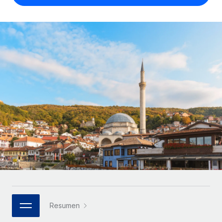
Compáranos con otras empresas.
Iniciar sesión
Contractor Management
Nederlands
Calculadora de pagos a autónomos
Integra y gestiona a autónomos globalmente.
Descubre opciones de divisas y tiempos de pago para
ETAPAS DE CRECIMIENTO
Français
autónomos globales.
PEO
Startups
Externaliza tareas laborales complejas.
Deutsch
Soluciones ágiles de RR. HH. globales y nóminas para
APRENDIZAJE CON REMOTE
empresas en crecimiento.
Español
Guías y recursos
INFRAESTRUCTURA
Mediana empresa
Conexión Remote
Casos prácticos
Amplía tu equipo con soluciones de RR. HH.
Italiano
Integra los RR. HH. en tus flujos de trabajo sin
personalizadas.
Glosario de RR. HH.
complicaciones.
Português (Portugal)
Empresa
Listas de verificación y plantillas
Plataforma
RR. HH. globales para grandes empresas.
日本語
Funciones esenciales de RR. HH. integradas para tu
Biblioteca de descripciones de puestos
equipo.
한국어
ASOCIARSE
Webinarios
Conectar
Nuevo
Socios tecnológicos estratégicos
Resumen
中文（简体）
Conecta cualquier herramienta de IA con Remote
Eventos
Integra la gestión de los RR. HH. globales en tu
mediante nuestro MCP.