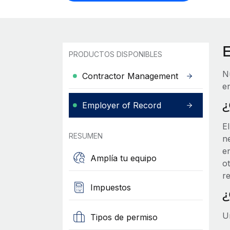
PRODUCTOS DISPONIBLES
N
Contractor Management
e
¿
Employer of Record
E
RESUMEN
ne
e
Amplía tu equipo
ot
r
Impuestos
¿
U
Tipos de permiso