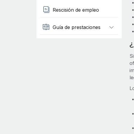
Rescisión de empleo
Guía de prestaciones
¿
S
o
i
l
L