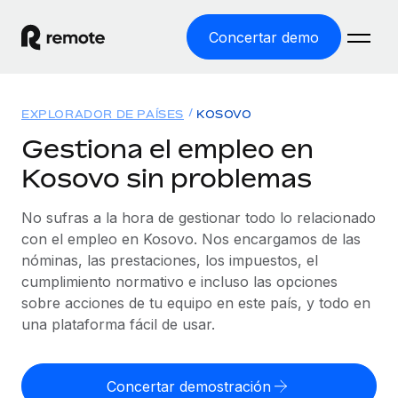
Concertar demo
Inicio
EXPLORADOR DE PAÍSES
KOSOVO
Productos
Gestiona el empleo en
Kosovo sin problemas
Soluciones
EMPLEO GLOBAL
Nómina global
No sufras a la hora de gestionar todo lo relacionado
Recursos
COBERTURA MUNDIAL
Gestiona las nóminas de forma sencilla y conforme a la
con el empleo en Kosovo. Nos encargamos de las
Explorador de países
legalidad.
nóminas, las prestaciones, los impuestos, el
Precios
HERRAMIENTAS Y CALCULADORAS
Consulta el soporte del empleo global según el país.
cumplimiento normativo e incluso las opciones
Employer of Record
Calculadora del riesgo de clasificación errónea
sobre acciones de tu equipo en este país, y todo en
Explorador estatal de EE. UU.
Expándete en todo el mundo sin gastar en entidades.
Consulta el riesgo de clasificación errónea por país.
una plataforma fácil de usar.
Simplifica la contratación en todos los estados de EE.
Español
Contractor of Record
Calculadora del coste por empleado
UU.
Contrata a autónomos en cualquier parte del mundo
Calcula lo que cuestan los empleados en total en
Concertar demostración
English
Comparador de Remote
cumpliendo la normativa.
cualquier país.