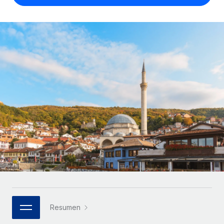
Compáranos con otras empresas.
Iniciar sesión
Contractor Management
Nederlands
Calculadora de pagos a autónomos
Integra y gestiona a autónomos globalmente.
Descubre opciones de divisas y tiempos de pago para
ETAPAS DE CRECIMIENTO
Français
autónomos globales.
PEO
Startups
Externaliza tareas laborales complejas.
Deutsch
Soluciones ágiles de RR. HH. globales y nóminas para
APRENDIZAJE CON REMOTE
empresas en crecimiento.
Español
Guías y recursos
INFRAESTRUCTURA
Mediana empresa
Conexión Remote
Casos prácticos
Amplía tu equipo con soluciones de RR. HH.
Italiano
Integra los RR. HH. en tus flujos de trabajo sin
personalizadas.
Glosario de RR. HH.
complicaciones.
Português (Portugal)
Empresa
Listas de verificación y plantillas
Plataforma
RR. HH. globales para grandes empresas.
日本語
Funciones esenciales de RR. HH. integradas para tu
Biblioteca de descripciones de puestos
equipo.
한국어
ASOCIARSE
Webinarios
Conectar
Nuevo
Socios tecnológicos estratégicos
Resumen
中文（简体）
Conecta cualquier herramienta de IA con Remote
Eventos
Integra la gestión de los RR. HH. globales en tu
mediante nuestro MCP.