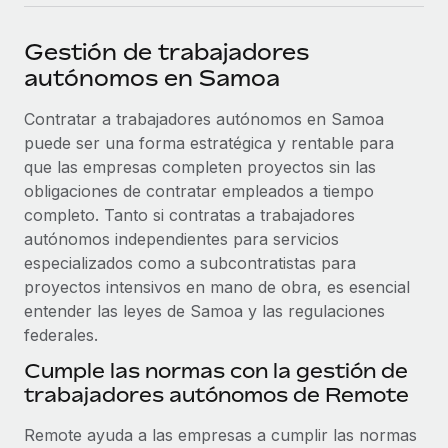
plataforma de forma flexible.
Sala de prensa
Integraciones
Gestión de trabajadores
Asociarse
Optimiza los procesos con herramientas empresariales
Información sobre salarios y talento
autónomos en Samoa
Descubre oportunidades de colaborar con nosotros.
esenciales.
Centro de información
Contratar a trabajadores autónomos en Samoa
Remote Build
Próximamente
puede ser una forma estratégica y rentable para
Consultoría de integraciones y automatización con IA.
Obtén ayuda
SERVICIOS
que las empresas completen proyectos sin las
Pregunta a un experto
Consulta todos los recursos
obligaciones de contratar empleados a tiempo
CASOS PRÁCTICOS
Obtén ayuda de gente experta en RR. HH. globales
completo. Tanto si contratas a trabajadores
y cumplimiento normativo.
autónomos independientes para servicios
BLOG
especializados como a subcontratistas para
Comprobaciones de antecedentes
proyectos intensivos en mano de obra, es esencial
Nómina global
Simplifica los procesos de cribado de candidatos.
entender las leyes de Samoa y las regulaciones
EOR y PEO
federales.
Cumplimiento normativo
Cumple las normas con la gestión de
Contractor Management
Adelántate a los riesgos de cumplimiento
trabajadores autónomos de Remote
normativo.
Impuestos
Remote ayuda a las empresas a cumplir las normas
Gestión de dispositivos