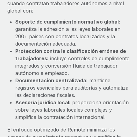
Explora el blog
cuando contratan trabajadores autónomos a nivel
Proporciona dispositivos tecnológicos y contrólalos
global con:
en todo el mundo.
Soporte de cumplimiento normativo global:
BLOG
Apertura de entidades
garantiza la adhesión a las leyes laborales en
Abre entidades conforme a la legalidad enseguida.
Novedades de producto de Remote:
200+ países con contratos localizados y la
Integraciones con Gusto y Xero y Contractor
documentación adecuada.
Movilidad y reubicación
Management Plus
Protección contra la clasificación errónea de
Reubica a los empleados con facilidad.
La misión de Remote sigue siendo ayudar a empresas de
trabajadores:
incluye controles de cumplimiento
todos los tamaños a contratar, gestionar y...
integrados y conversión fluida de trabajador
Prestaciones
autónomo a empleado.
Gestiona las prestaciones de los empleados sin
Más información
Documentación centralizada:
mantiene
complicaciones.
registros esenciales para auditorías y automatiza
las declaraciones fiscales.
Pento se convierte en un empleador equitativo
Asesoría jurídica local:
proporciona orientación
con Remote
sobre leyes laborales locales complejas y
Gestionar las nóminas internamente es complicado. Tardas
simplifica la contratación internacional.
semanas en hacerlo manualmente y, al mes...
El enfoque optimizado de Remote minimiza los
Más información
riesgos de cumplimiento normativo y simplifica la