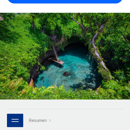
Compáranos con otras empresas.
Iniciar sesión
Contractor Management
Nederlands
Calculadora de pagos a autónomos
Integra y gestiona a autónomos globalmente.
Descubre opciones de divisas y tiempos de pago para
ETAPAS DE CRECIMIENTO
Français
autónomos globales.
PEO
Startups
Externaliza tareas laborales complejas.
Deutsch
Soluciones ágiles de RR. HH. globales y nóminas para
APRENDIZAJE CON REMOTE
empresas en crecimiento.
Español
Guías y recursos
INFRAESTRUCTURA
Mediana empresa
Conexión Remote
Casos prácticos
Amplía tu equipo con soluciones de RR. HH.
Italiano
Integra los RR. HH. en tus flujos de trabajo sin
personalizadas.
Glosario de RR. HH.
complicaciones.
Português (Portugal)
Empresa
Listas de verificación y plantillas
Plataforma
RR. HH. globales para grandes empresas.
日本語
Funciones esenciales de RR. HH. integradas para tu
Biblioteca de descripciones de puestos
equipo.
한국어
ASOCIARSE
Webinarios
Conectar
Nuevo
Socios tecnológicos estratégicos
Resumen
中文（简体）
Conecta cualquier herramienta de IA con Remote
Eventos
Integra la gestión de los RR. HH. globales en tu
mediante nuestro MCP.