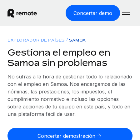
Concertar demo
Inicio
EXPLORADOR DE PAÍSES
SAMOA
Productos
Gestiona el empleo en
Samoa sin problemas
Soluciones
EMPLEO GLOBAL
Nómina global
No sufras a la hora de gestionar todo lo relacionado
Recursos
COBERTURA MUNDIAL
Gestiona las nóminas de forma sencilla y conforme a la
con el empleo en Samoa. Nos encargamos de las
Explorador de países
legalidad.
nóminas, las prestaciones, los impuestos, el
Precios
HERRAMIENTAS Y CALCULADORAS
Consulta el soporte del empleo global según el país.
cumplimiento normativo e incluso las opciones
Employer of Record
Calculadora del riesgo de clasificación errónea
sobre acciones de tu equipo en este país, y todo en
Explorador estatal de EE. UU.
Expándete en todo el mundo sin gastar en entidades.
Consulta el riesgo de clasificación errónea por país.
una plataforma fácil de usar.
Simplifica la contratación en todos los estados de EE.
Español
Contractor of Record
Calculadora del coste por empleado
UU.
Contrata a autónomos en cualquier parte del mundo
Calcula lo que cuestan los empleados en total en
Concertar demostración
English
Comparador de Remote
cumpliendo la normativa.
cualquier país.