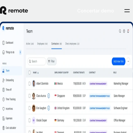
Concertar demo
¿Riesgo de clasificación errónea? No con el
Contractor Management Plus de Remote
Concertar demostración
Empezar
Contrata a autónomos en más de 200 países y territorios con total
confianza gracias a la protección frente a indemnizaciones por
clasificación errónea.