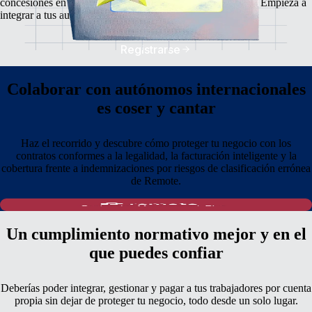
concesiones en lo que al cumplimiento normativo respecta. Empieza a
integrar a tus autónomos sin riesgos y en unos pocos clics.
Registrarse
Colaborar con autónomos internacionales
es coser y cantar
Haz el recorrido y descubre cómo proteger tu negocio con los
contratos conformes a la legalidad, la facturación inteligente y la
cobertura frente a indemnizaciones por riesgos de clasificación errónea
de Remote.
Un cumplimiento normativo mejor y en el
que puedes confiar
Deberías poder integrar, gestionar y pagar a tus trabajadores por cuenta
propia sin dejar de proteger tu negocio, todo desde un solo lugar.