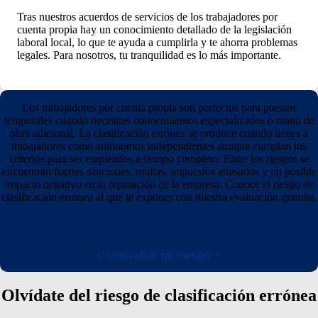
Tras nuestros acuerdos de servicios de los trabajadores por
cuenta propia hay un conocimiento detallado de la legislación
laboral local, lo que te ayuda a cumplirla y te ahorra problemas
legales. Para nosotros, tu tranquilidad es lo más importante.
Los trabajadores por cuenta propia son perfectos para puestos
temporales cuando necesitas conocimientos especializados o mano de
obra adicional. La clasificación errónea se produce cuando tienes a
trabajadores como autónomos independientes aunque cumplan los
criterios para ser empleados a tiempo completo. Entre los riesgos se
encuentran fuertes sanciones, multas, impuestos atrasados y un posible
impacto negativo en la reputación de la empresa. Conoce el riesgo de
clasificación errónea al que te expones con nuestra evaluación gratuita.
Comprobar mi riesgo
Olvídate del riesgo de clasificación errónea