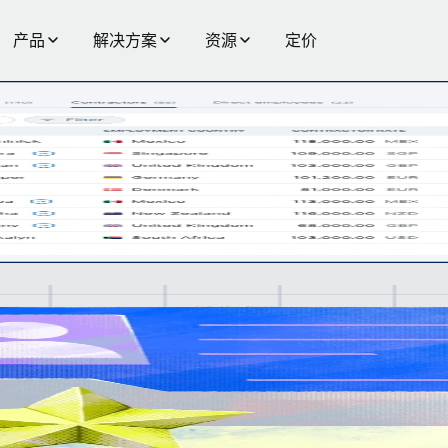
产品
解决方案
资源
定价
工管
分类的赔偿保障。
损
体
同工
同工