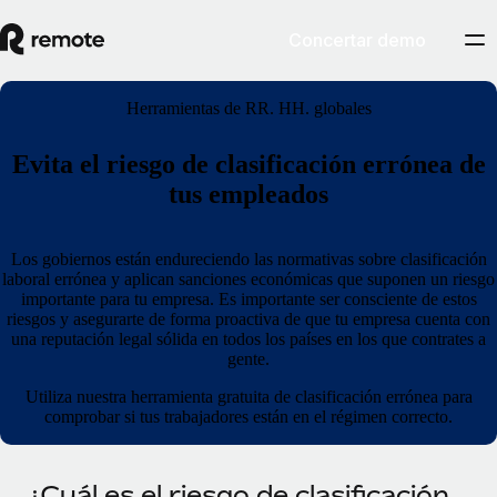
Concertar demo
Herramientas de RR. HH. globales
Evita el riesgo de clasificación errónea de
tus empleados
Los gobiernos están endureciendo las normativas sobre clasificación
laboral errónea y aplican sanciones económicas que suponen un riesgo
importante para tu empresa. Es importante ser consciente de estos
riesgos y asegurarte de forma proactiva de que tu empresa cuenta con
una reputación legal sólida en todos los países en los que contrates a
gente.
Utiliza nuestra herramienta gratuita de clasificación errónea para
comprobar si tus trabajadores están en el régimen correcto.
¿Cuál es el riesgo de clasificación