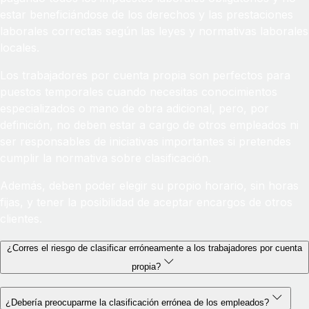
estar beneficiándose de los derechos y las prestaciones
laborales correctas según las leyes y normativas laborales
locales.
Los trabajadores por cuenta propia son perfectos para
puestos temporales cuando necesitas conocimientos
especializados o mano de obra adicional, pero, por
definición, no deben estar a cargo de otros empleados ni
ser responsables de iniciativas importantes si pretendes
cumplir la normativa sobre clasificación.
Además, deben poder elegir su propio horario, sin horas
fijas, y tener la posibilidad de aceptar encargos de otros
clientes.
¿Corres el riesgo de clasificar erróneamente a los trabajadores por cuenta
propia?
¿Debería preocuparme la clasificación errónea de los empleados?