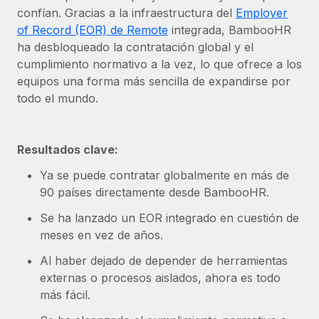
plataforma de forma flexible.
confían. Gracias a la infraestructura del
Employer
Sala de prensa
Integraciones
of Record (EOR) de Remote
integrada, BambooHR
Asociarse
Optimiza los procesos con herramientas empresariales
ha desbloqueado la contratación global y el
Información sobre salarios y talento
Descubre oportunidades de colaborar con nosotros.
esenciales.
cumplimiento normativo a la vez, lo que ofrece a los
Centro de información
equipos una forma más sencilla de expandirse por
Remote Build
Próximamente
todo el mundo.
Consultoría de integraciones y automatización con IA.
Obtén ayuda
SERVICIOS
Pregunta a un experto
Consulta todos los recursos
Resultados clave:
CASOS PRÁCTICOS
Obtén ayuda de gente experta en RR. HH. globales
y cumplimiento normativo.
Ya se puede contratar globalmente en más de
BLOG
90 países directamente desde BambooHR.
Comprobaciones de antecedentes
Nómina global
Se ha lanzado un EOR integrado en cuestión de
Simplifica los procesos de cribado de candidatos.
EOR y PEO
meses en vez de años.
Cumplimiento normativo
Al haber dejado de depender de herramientas
Contractor Management
Adelántate a los riesgos de cumplimiento
externas o procesos aislados, ahora es todo
normativo.
Impuestos
más fácil.
Gestión de dispositivos