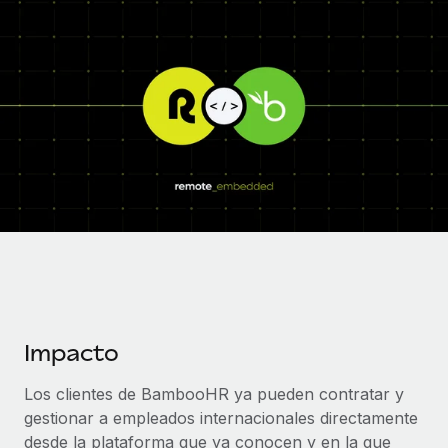
Compáranos con otras empresas.
Iniciar sesión
Contractor Management
Nederlands
Calculadora de pagos a autónomos
Integra y gestiona a autónomos globalmente.
Descubre opciones de divisas y tiempos de pago para
ETAPAS DE CRECIMIENTO
Français
autónomos globales.
PEO
Startups
Externaliza tareas laborales complejas.
Deutsch
Soluciones ágiles de RR. HH. globales y nóminas para
APRENDIZAJE CON REMOTE
empresas en crecimiento.
Español
Guías y recursos
INFRAESTRUCTURA
Mediana empresa
Conexión Remote
Casos prácticos
Amplía tu equipo con soluciones de RR. HH.
Italiano
Integra los RR. HH. en tus flujos de trabajo sin
personalizadas.
Glosario de RR. HH.
complicaciones.
Português (Portugal)
Empresa
Listas de verificación y plantillas
Plataforma
RR. HH. globales para grandes empresas.
日本語
Funciones esenciales de RR. HH. integradas para tu
Impacto
Biblioteca de descripciones de puestos
equipo.
한국어
ASOCIARSE
Webinarios
Los clientes de BambooHR ya pueden contratar y
Conectar
Nuevo
Socios tecnológicos estratégicos
gestionar a empleados internacionales directamente
中文（简体）
Conecta cualquier herramienta de IA con Remote
Eventos
Integra la gestión de los RR. HH. globales en tu
desde la plataforma que ya conocen y en la que
mediante nuestro MCP.