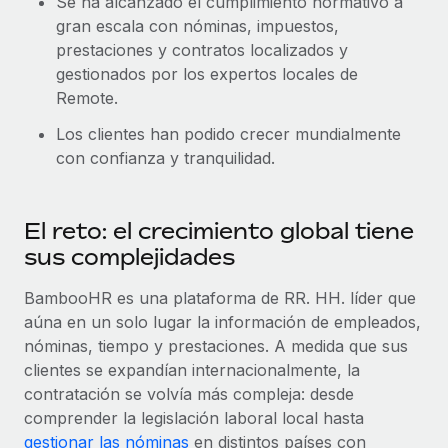
Se ha alcanzado el cumplimiento normativo a
Explora el blog
Proporciona dispositivos tecnológicos y contrólalos
gran escala con nóminas, impuestos,
en todo el mundo.
prestaciones y contratos localizados y
BLOG
gestionados por los expertos locales de
Apertura de entidades
Remote.
Abre entidades conforme a la legalidad enseguida.
Novedades de producto de Remote:
Los clientes han podido crecer mundialmente
Integraciones con Gusto y Xero y Contractor
Movilidad y reubicación
Management Plus
con confianza y tranquilidad.
Reubica a los empleados con facilidad.
La misión de Remote sigue siendo ayudar a empresas de
todos los tamaños a contratar, gestionar y...
Prestaciones
El reto: el crecimiento global tiene
Gestiona las prestaciones de los empleados sin
Más información
sus complejidades
complicaciones.
BambooHR es una plataforma de RR. HH. líder que
Pento se convierte en un empleador equitativo
aúna en un solo lugar la información de empleados,
con Remote
nóminas, tiempo y prestaciones. A medida que sus
clientes se expandían internacionalmente, la
Gestionar las nóminas internamente es complicado. Tardas
contratación se volvía más compleja: desde
semanas en hacerlo manualmente y, al mes...
comprender la legislación laboral local hasta
Más información
gestionar las nóminas
en distintos países con