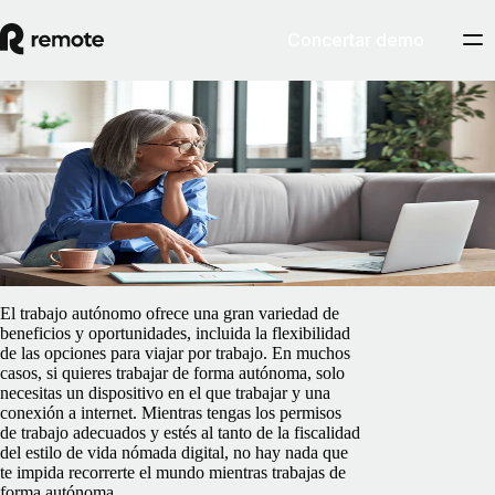
Concertar demo
Blog
/
Centro de información
Guía de trabajo autónomo y en el
extranjero
5 de febrero de 2025
By
James Doman-Pipe
El trabajo autónomo ofrece una gran variedad de
beneficios y oportunidades, incluida la flexibilidad
de las opciones para viajar por trabajo. En muchos
casos, si quieres trabajar de forma autónoma, solo
necesitas un dispositivo en el que trabajar y una
conexión a internet. Mientras tengas los permisos
de trabajo adecuados y estés al tanto de la fiscalidad
del estilo de vida nómada digital, no hay nada que
te impida recorrerte el mundo mientras trabajas de
forma autónoma.