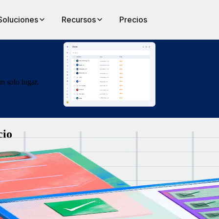
Soluciones
Recursos
Precios
un solo lugar.
cio
tener
mo