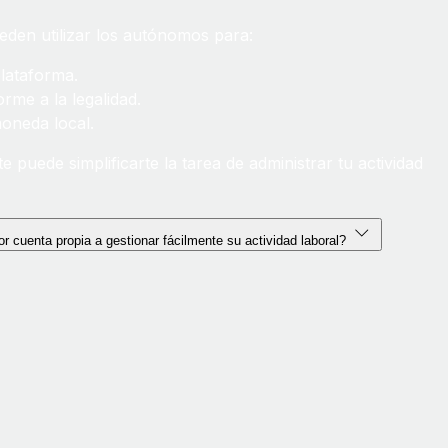
den utilizar los autónomos para:
plataforma.
orme a la legalidad.
moneda local.
uede simplificarte la tarea de administrar tu actividad
 cuenta propia a gestionar fácilmente su actividad laboral?