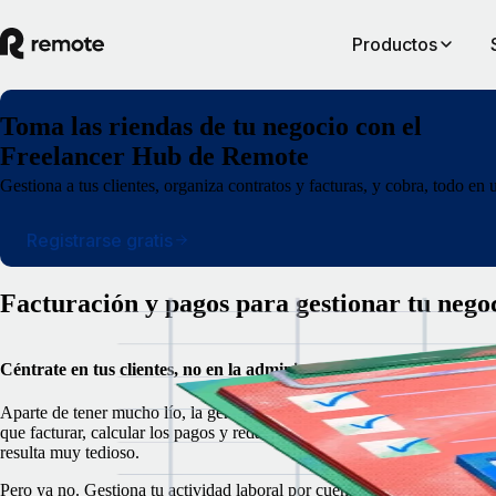
Productos
Toma las riendas de tu negocio con el
Freelancer Hub de Remote
Gestiona a tus clientes, organiza contratos y facturas, y cobra, todo en 
Registrarse gratis
Facturación y pagos para gestionar tu nego
Céntrate en tus clientes, no en la administración
Aparte de tener mucho lío, la gente que trabaja por cuenta propia suele 
que facturar, calcular los pagos y redactar contratos desde cero, lo cual
resulta muy tedioso.
Pero ya no. Gestiona tu actividad laboral por cuenta propia en un mis