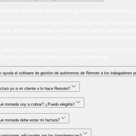
ftware de gestión de autónomos es una herramienta que pue
Gestionar su actividad laboral y a sus clientes en una sola 
Crear, editar y gestionar contratos con varios clientes conf
Automatizar las facturas y recibir los pagos pronto en su 
 más información
sobre cómo el Freelancer Hub de Remote p
al como autónomo desde una única plataforma.
ayuda el software de gestión de autónomos de Remote a los trabajadores por
cturo yo a mi cliente o lo hace Remote?
ué moneda voy a cobrar? ¿Puedo elegirla?
ué moneda debe estar mi factura?
omisiones adicionales por las transferencias?