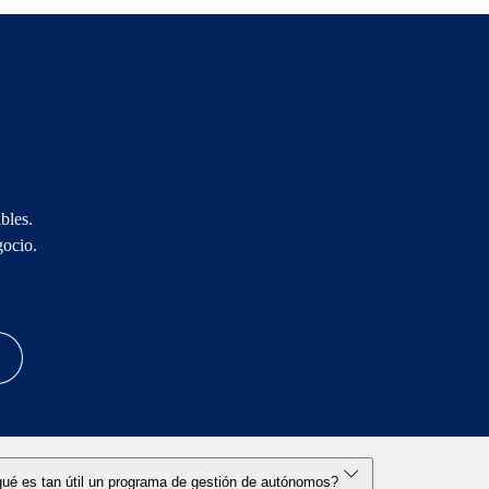
bles.
gocio.
ué es tan útil un programa de gestión de autónomos?