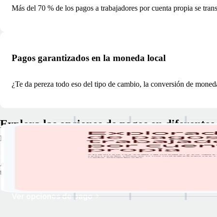
Más del 70 % de los pagos a trabajadores por cuenta propia se tran
Pagos garantizados en la moneda local
¿Te da pereza todo eso del tipo de cambio, la conversión de moneda
Explora las opciones de pagos en diferentes
monedas
Averigua la moneda de tus clientes, explora las distintas opciones de
transferencias y comprueba los plazos estimados de los pagos.
Ver opciones de pago