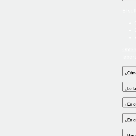
El so
Obtén
labor
¿Cómo 
¿Le fa
¿En q
¿En q
¿Hay c