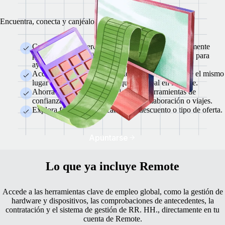
Encuentra, conecta y canjéalo todo en un único lugar.
Cada socio del mercado se ha evaluado minuciosamente
para garantizar su fiabilidad, seguridad y capacidad para
ayudar a equipos globales a prosperar.
Accede a las ofertas al instante, directamente desde el mismo
lugar donde gestionas a tu equipo global en Remote.
Ahorra muchísimo dinero al año en herramientas de
confianza para finanzas, RR. HH., colaboración o viajes.
Explora fácilmente por categoría, descuento o tipo de oferta.
Apuntarse
Lo que ya incluye Remote
Accede a las herramientas clave de empleo global, como la gestión de
hardware y dispositivos, las comprobaciones de antecedentes, la
contratación y el sistema de gestión de RR. HH., directamente en tu
cuenta de Remote.