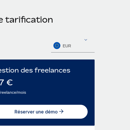
 tarification
EUR
stion des freelances
7
€
freelance/mois
Réserver une démo