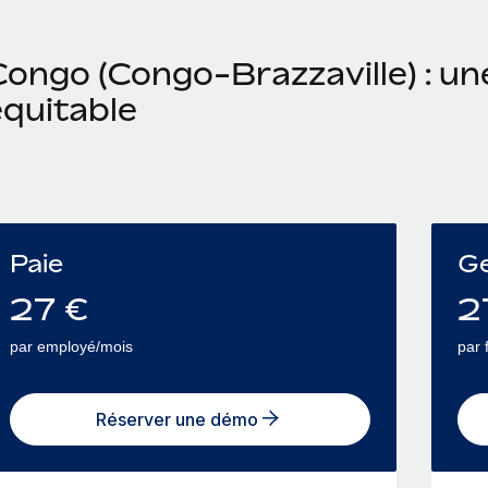
ongo (Congo-Brazzaville) : une
équitable
Paie
Ge
27
€
2
par employé/mois
par 
Réserver une démo