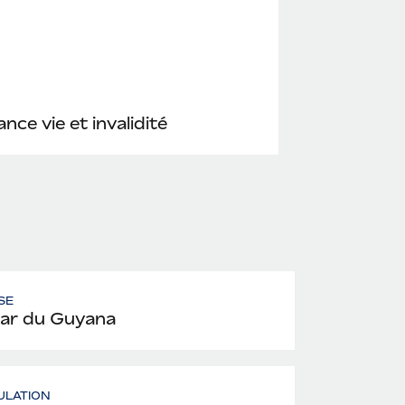
nce vie et invalidité
SE
lar du Guyana
ULATION