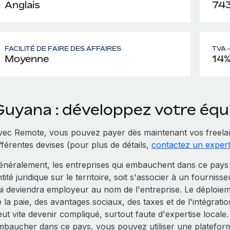
Anglais
74
FACILITÉ DE FAIRE DES AFFAIRES
TVA 
Moyenne
14
Guyana : développez votre éq
vec Remote, vous pouvez payer dès maintenant vos freela
fférentes devises (pour plus de détails,
contactez un exper
énéralement, les entreprises qui embauchent dans ce pays 
tité juridique sur le territoire, soit s'associer à un fourniss
ui deviendra employeur au nom de l'entreprise. Le déploiem
e la paie, des avantages sociaux, des taxes et de l'intégra
eut vite devenir compliqué, surtout faute d'expertise local
mbaucher dans ce pays, vous pouvez utiliser une platefor