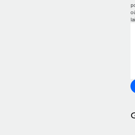
p
o
la
G