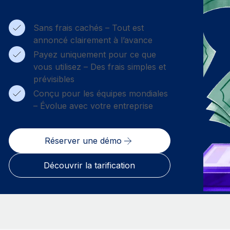
Sans frais cachés – Tout est
annoncé clairement à l’avance
Payez uniquement pour ce que
vous utilisez – Des frais simples et
prévisibles
Conçu pour les équipes mondiales
– Évolue avec votre entreprise
Réserver une démo
Découvrir la tarification