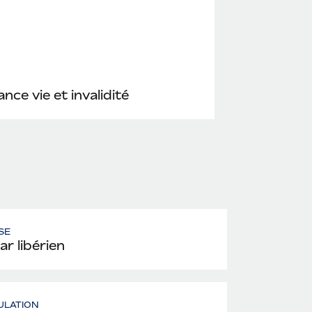
nce vie et invalidité
SE
ar libérien
ULATION