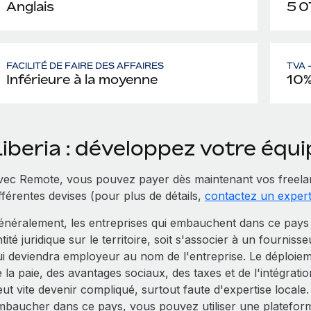
Anglais
5 0
FACILITÉ DE FAIRE DES AFFAIRES
TVA 
Inférieure à la moyenne
10
Liberia : développez votre éq
vec Remote, vous pouvez payer dès maintenant vos freelan
fférentes devises (pour plus de détails,
contactez un exper
énéralement, les entreprises qui embauchent dans ce pays Li
tité juridique sur le territoire, soit s'associer à un fourniss
ui deviendra employeur au nom de l'entreprise. Le déploiem
 la paie, des avantages sociaux, des taxes et de l'intégrat
eut vite devenir compliqué, surtout faute d'expertise local
mbaucher dans ce pays, vous pouvez utiliser une platefor