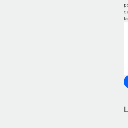
p
o
la
L