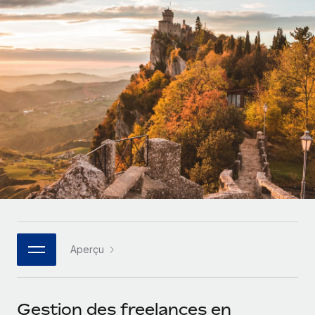
Comparer Remote
pays
Connexion
Gestion des freelances
Nederlands
Examinez notre service par rapport aux autres
Intégrez et gérez vos freelances partout dans le monde
Calculateur de paiement des freelances
Français
Découvrez les devises disponibles et les vitesses de
PEO
CROISSANCE
paiement pour vos freelances internationaux
Sous-traitez les opérations complexes liées à l’emploi
Deutsch
Start-ups
Des solutions agiles et internationales pour les RH et la
APPRENDRE AVEC REMOTE
Español
paie des entreprises en pleine croissance
INFRASTRUCTURE
Recherche et guides
Intégration Remote
Entreprises intermédiaires
Italiano
Intégrez vos RH aux flux de travail en toute simplicité
Études de cas
Développez vos équipes avec des solutions RH sur
mesure
Português (Portugal)
Plateforme
Glossaire RH
Des fonctions RH clés intégrées pour votre équipe
Entreprise
日本語
Checklists et modèles
Les RH à l’international pour les grandes entreprises
Connecter
Nouveau
Aperçu
Descriptions de postes
한국어
Connectez n'importe quel outil d’IA à Remote grâce à
notre MCP
TRAVAILLONS ENSEMBLE
Webinaires
中文（简体）
Gestion des freelances en
Partenaires stratégiques de la tech
Intégrations