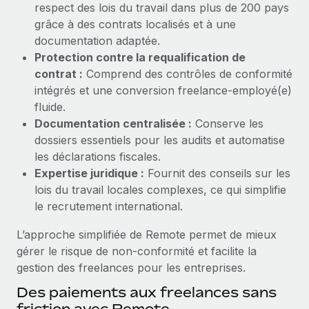
respect des lois du travail dans plus de 200 pays
Explorer le blog
grâce à des contrats localisés et à une
Création d’entité
documentation adaptée.
Établissez des entités rapidement et en toute
Protection contre la requalification de
conformité
BLOG
contrat :
Comprend des contrôles de conformité
Mobilité et déménagement international
intégrés et une conversion freelance‑employé(e)
Mises à jour des produits de Remote :
Organisez facilement le déménagement de vos
fluide.
Intégrations Gusto et Xero et Gestion des
employés
freelances Plus
Documentation centralisée :
Conserve les
dossiers essentiels pour les audits et automatise
Remote a toujours pour mission d'aider les entreprises de
Avantages sociaux
les déclarations fiscales.
toute taille à embaucher, gérer et payer...
Gérez facilement les avantages sociaux
Expertise juridique :
Fournit des conseils sur les
En savoir plus
lois du travail locales complexes, ce qui simplifie
le recrutement international.
L’approche simplifiée de Remote permet de mieux
Comment Phiture gère ses 55 employés
gérer le risque de non‑conformité et facilite la
répartis dans 19 pays grâce à Remote
gestion des freelances pour les entreprises.
Phiture, un leader notable du conseil en matière de
Des paiements aux freelances sans
croissance mobile internationale, encourage les...
friction avec Remote