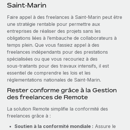
Événements
Saint‑Marin
Intégrez les RH à l’international de manière flexible
Rationalisez vos processus avec des outils essentiels
Salle de presse
Devenir partenaire
Faire appel à des freelances à Saint‑Marin peut être
Explorez avec nous vos opportunités de partenariat
une stratégie rentable pour permettre aux
SERVICES
Données sur les salaires et les talents
entreprises de réaliser des projets sans les
Demandez aux experts
Remote Build
Bientôt disponible
obligations liées à l’embauche de collaborateurs à
Centre de ressources
Recevez des conseils d’experts sur les RH à
Conseil en intégrations et automatisations assistées par
temps plein. Que vous fassiez appel à des
l’international et la conformité
l’IA
Obtenir de l’aide
freelances indépendants pour des prestations
spécialisées ou que vous recouriez à des
Contrôles d’antécédents
Voir toutes les ressources
sous‑traitants pour des travaux intensifs, il est
Simplifiez vos processus de présélection des
ÉTUDES DE CAS
essentiel de comprendre les lois et les
candidats
réglementations nationales de Saint‑Marin.
BLOG
Remote Watchtower
Rester conforme grâce à la Gestion
Paie multipays
Gardez un temps d’avance sur les risques en
des freelances de Remote
matière de conformité
EOR et PEO
La solution Remote simplifie la conformité des
Gestion des appareils
Gestion des freelances
freelances grâce à :
Achetez et suivez vos équipements informatiques
Taxes
Soutien à la conformité mondiale :
Assure le
dans le monde entier