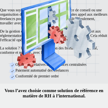
Que vous soyez une agence créative, une agence de conseil ou une
organisation de services professionnels, vous faites appel aux meilleurs
freelances pour livrer des projets de grande qualité. Seulement,
travailler avec des freelances apporte son lot de défis.
De la gestion des paiements et de la conformité aux contrats et aux
réglementations juridiques, il est difficile d'agir rapidement. Cela réduit
l'efficacité opérationnelle et les marges bénéficiaires.
La solution ? Un processus de gestion des freelances automatisé,
conforme et rentable, avec Remote.
Opérations relatives aux freelances centralisées
Paiement automatisé des freelances
Conformité de premier ordre
Vous l’avez choisie comme solution de référence en
matière de RH à l’international.