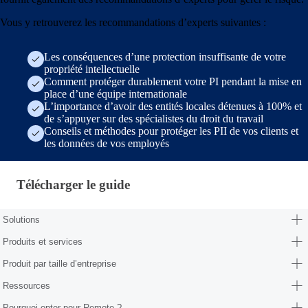
Vous y retrouverez les recommandations d’experts suivantes :
Les conséquences d’une protection insuffisante de votre
propriété intellectuelle
Comment protéger durablement votre PI pendant la mise en
place d’une équipe internationale
L’importance d’avoir des entités locales détenues à 100% et
de s’appuyer sur des spécialistes du droit du travail
Conseils et méthodes pour protéger les PII de vos clients et
les données de vos employés
Télécharger le guide · fr-fr
Télécharger le guide
Solutions
Produits et services
Produit par taille d’entreprise
Ressources
Pourquoi opter pour Remote ?