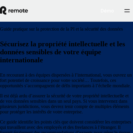
Démo
Guide pratique sur la protection de la PI et la sécurité des données
Sécurisez la propriété intellectuelle et les
données sensibles de votre équipe
internationale
En recourant à des équipes dispersées à l’international, vous ouvrez un
fort potentiel de croissance pour votre société… Toutefois, ces
opportunités s’accompagnent de défis importants à l’échelle mondiale.
Il est déjà ardu d’assurer la sécurité de votre propriété intellectuelle et
de vos données sensibles dans un seul pays. Si vous intervenez dans
plusieurs juridictions, vous devrez tenir compte de multiples éléments
pour protéger les intérêts de votre entreprise.
Ce guide identifie les points clés que doivent considérer les entreprises
qui travaillent avec des employés et des freelances à l’étranger. Il
fournit également des recommandations d’experts pour gérer le risque.