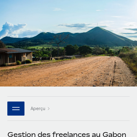
Gestion des freelances
Comparer Remote
pays
Connexion
Intégrez et gérez vos freelances partout dans le monde
Nederlands
Examinez notre service par rapport aux autres
Calculateur de paiement des freelances
PEO
Français
Découvrez les devises disponibles et les vitesses de
Sous-traitez les opérations complexes liées à l’emploi
CROISSANCE
paiement pour vos freelances internationaux
Deutsch
Start-ups
Des solutions agiles et internationales pour les RH et la
INFRASTRUCTURE
APPRENDRE AVEC REMOTE
Español
paie des entreprises en pleine croissance
Intégration Remote
Recherche et guides
Intégrez vos RH aux flux de travail en toute simplicité
Entreprises intermédiaires
Italiano
Études de cas
Développez vos équipes avec des solutions RH sur
Plateforme
mesure
Português (Portugal)
Des fonctions RH clés intégrées pour votre équipe
Glossaire RH
Entreprise
Connecter
Nouveau
日本語
Checklists et modèles
Les RH à l’international pour les grandes entreprises
Connectez n'importe quel outil d’IA à Remote grâce à
Aperçu
Descriptions de postes
한국어
notre MCP
TRAVAILLONS ENSEMBLE
Webinaires
Intégrations
中文（简体）
Gestion des freelances au Gabon
Partenaires stratégiques de la tech
Rationalisez vos processus avec des outils essentiels