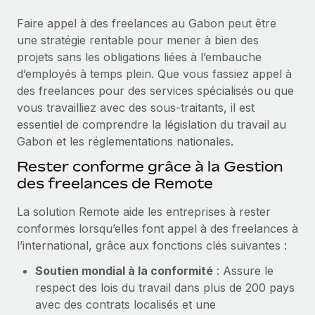
Événements
Intégrez les RH à l’international de manière flexible
Faire appel à des freelances au Gabon peut être
Salle de presse
Devenir partenaire
une stratégie rentable pour mener à bien des
SERVICES
Explorez avec nous vos opportunités de partenariat
projets sans les obligations liées à l’embauche
Données sur les salaires et les talents
Demandez aux experts
d’employés à temps plein. Que vous fassiez appel à
Recevez des conseils d’experts sur les RH à
Remote Build
Bientôt disponible
des freelances pour des services spécialisés ou que
Centre de ressources
l’international et la conformité
Conseil en intégrations et automatisations assistées par
vous travailliez avec des sous-traitants, il est
l’IA
Obtenir de l’aide
essentiel de comprendre la législation du travail au
Contrôles d’antécédents
Gabon et les réglementations nationales.
Simplifiez vos processus de présélection des
Voir toutes les ressources
Rester conforme grâce à la Gestion
candidats
ÉTUDES DE CAS
des freelances de Remote
Remote Watchtower
BLOG
La solution Remote aide les entreprises à rester
Gardez un temps d’avance sur les risques en
Paie multipays
conformes lorsqu’elles font appel à des freelances à
matière de conformité
l’international, grâce aux fonctions clés suivantes :
EOR et PEO
Gestion des appareils
Soutien mondial à la conformité
: Assure le
Gestion des freelances
Achetez et suivez vos équipements informatiques
respect des lois du travail dans plus de 200 pays
dans le monde entier
avec des contrats localisés et une
Taxes