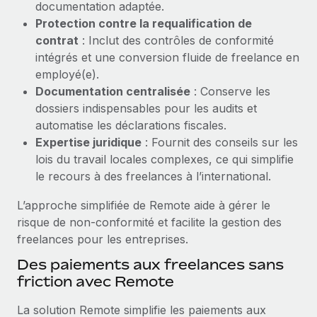
documentation adaptée.
Création d’entité
Explorer le blog
Protection contre la requalification de
Établissez des entités rapidement et en toute
contrat
: Inclut des contrôles de conformité
conformité
intégrés et une conversion fluide de freelance en
BLOG
employé(e).
Mobilité et déménagement international
Documentation centralisée
: Conserve les
Organisez facilement le déménagement de vos
Mises à jour des produits de Remote :
dossiers indispensables pour les audits et
employés
Intégrations Gusto et Xero et Gestion des
automatise les déclarations fiscales.
freelances Plus
Avantages sociaux
Expertise juridique
: Fournit des conseils sur les
Remote a toujours pour mission d'aider les entreprises de
Gérez facilement les avantages sociaux
lois du travail locales complexes, ce qui simplifie
toute taille à embaucher, gérer et payer...
le recours à des freelances à l’international.
En savoir plus
L’approche simplifiée de Remote aide à gérer le
risque de non-conformité et facilite la gestion des
freelances pour les entreprises.
Comment Phiture gère ses 55 employés
répartis dans 19 pays grâce à Remote
Des paiements aux freelances sans
friction avec Remote
Phiture, un leader notable du conseil en matière de
croissance mobile internationale, encourage les...
La solution Remote simplifie les paiements aux