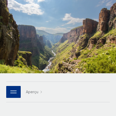
Gestion des freelances
Comparer Remote
pays
Connexion
Intégrez et gérez vos freelances partout dans le monde
Nederlands
Examinez notre service par rapport aux autres
Calculateur de paiement des freelances
PEO
Français
Découvrez les devises disponibles et les vitesses de
Sous-traitez les opérations complexes liées à l’emploi
CROISSANCE
paiement pour vos freelances internationaux
Deutsch
Start-ups
Des solutions agiles et internationales pour les RH et la
INFRASTRUCTURE
APPRENDRE AVEC REMOTE
Español
paie des entreprises en pleine croissance
Intégration Remote
Recherche et guides
Intégrez vos RH aux flux de travail en toute simplicité
Entreprises intermédiaires
Italiano
Études de cas
Développez vos équipes avec des solutions RH sur
Plateforme
mesure
Português (Portugal)
Des fonctions RH clés intégrées pour votre équipe
Glossaire RH
Entreprise
Connecter
Nouveau
日本語
Checklists et modèles
Les RH à l’international pour les grandes entreprises
Connectez n'importe quel outil d’IA à Remote grâce à
Aperçu
Descriptions de postes
한국어
notre MCP
TRAVAILLONS ENSEMBLE
Webinaires
Intégrations
中文（简体）
Partenaires stratégiques de la tech
Rationalisez vos processus avec des outils essentiels