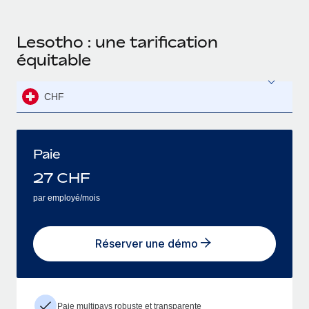
Lesotho : une tarification
équitable
CHF
Paie
27
CHF
par employé/mois
Réserver une démo
Paie multipays robuste et transparente