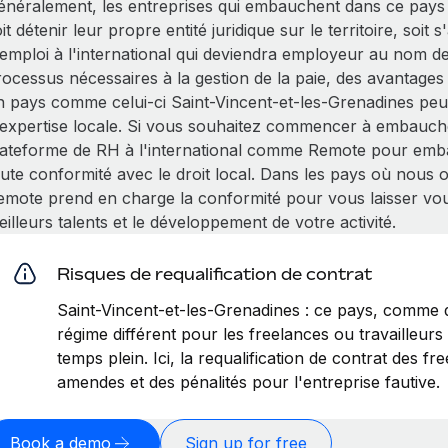
énéralement, les entreprises qui embauchent dans ce pays 
it détenir leur propre entité juridique sur le territoire, soit
'emploi à l'international qui deviendra employeur au nom de
ocessus nécessaires à la gestion de la paie, des avantages 
n pays comme celui-ci Saint-Vincent-et-les-Grenadines peut
'expertise locale. Si vous souhaitez commencer à embauche
lateforme de RH à l'international comme Remote pour emba
oute conformité avec le droit local. Dans les pays où nous 
emote prend en charge la conformité pour vous laisser vo
illeurs talents et le développement de votre activité.
Risques de requalification de contrat
Saint-Vincent-et-les-Grenadines : ce pays, comme
régime différent pour les freelances ou travailleur
temps plein. Ici, la requalification de contrat des f
amendes et des pénalités pour l'entreprise fautive.
Book a demo
Sign up for free