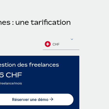
s : une tarification
CHF
stion des freelances
6
CHF
freelance/mois
Réserver une démo