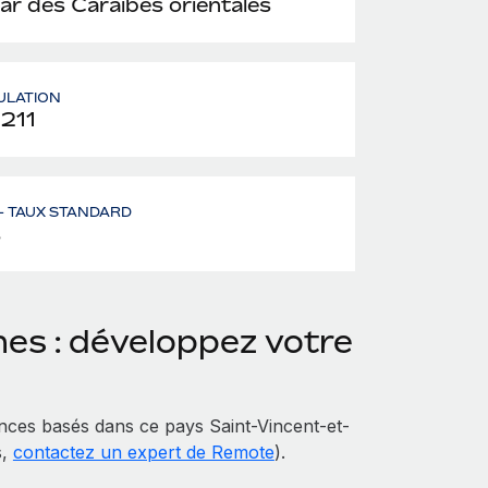
lar des Caraïbes orientales
ULATION
 211
– TAUX STANDARD
%
es : développez votre
ces basés dans ce pays Saint-Vincent-et-
s,
contactez un expert de Remote
).