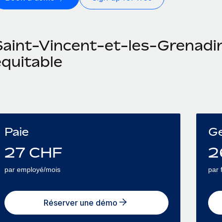
aint-Vincent-et-les-Grenadine
équitable
Paie
Ge
27
CHF
2
par employé/mois
par 
Réserver une démo