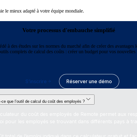
paie le mieux adapté à votre équipe mondiale.
Votre processus d'embauche simplifié
édé à des études sur les normes du marché afin de créer des avantages 
tils complets de calcul des coûts : créer un budget pour vos nouvelles 
S’inscrire
Réserver une démo
-ce que l’outil de calcul du coût des employés ?
lculateur du coût des employés de Remote permet aux resp
loi pour les employés se trouvant dans différents pays à tr
t total de l’emploi indiqué dans ce calculateur gratuit et fa