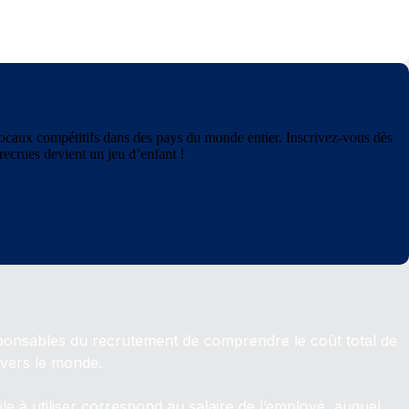
locaux compétitifs dans des pays du monde entier. Inscrivez-vous dès
recrues devient un jeu d’enfant !
onsables du recrutement de comprendre le coût total de
avers le monde.
cile à utiliser correspond au salaire de l’employé, auquel