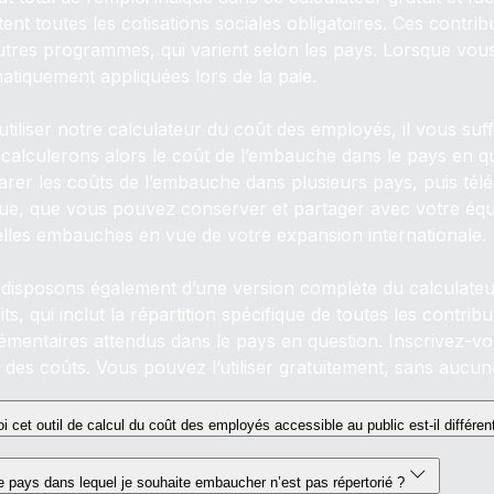
tent toutes les cotisations sociales obligatoires. Ces contri
autres programmes, qui varient selon les pays. Lorsque v
atiquement appliquées lors de la paie.
tiliser notre calculateur du coût des employés, il vous suffit 
calculerons alors le coût de l’embauche dans le pays en qu
rer les coûts de l’embauche dans plusieurs pays, puis téléc
ue, que vous pouvez conserver et partager avec votre équipe.
lles embauches en vue de votre expansion internationale.
disposons également d’une version complète du calculateu
ts, qui inclut la répartition spécifique de toutes les contri
émentaires attendus dans le pays en question. Inscrivez-vo
 des coûts. Vous pouvez l’utiliser gratuitement, sans aucune
i cet outil de calcul du coût des employés accessible au public est-il différen
le pays dans lequel je souhaite embaucher n’est pas répertorié ?