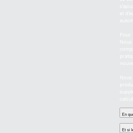
s’ajou
et d’
autom
Pour u
Nous 
compa
pratiq
nouve
Nous 
produi
suppl
calcul
En quo
Et si 