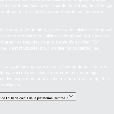
butions sont des taxes pour la santé, la retraite, le chômage
ous embauchez un employé avec Remote, ces taxes sont
de saisir la localisation, le poste et le salaire de l’employé.
estion en fonction du salaire de l’employé. Vous pouvez
harger les résultats sous la forme d’un fichier PDF
 C’est l’outil idéal pour planifier et budgétiser les
r du coût des employés dans le tableau de bord de nos
butions, ainsi qu’une estimation du coût des avantages
us dès aujourd’hui pour accéder à notre outil complet de
 obligation.
t de l’outil de calcul de la plateforme Remote ?