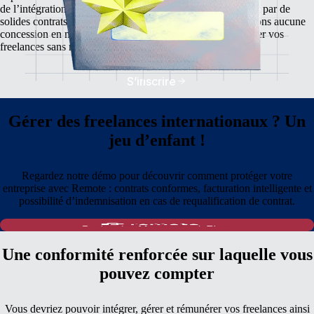
de l’intégration à l’automatisation des paiements en passant par de
solides contrats de droit local pour freelances, nous ne faisons aucune
concession en matière de conformité. Commencez à intégrer vos
freelances sans risque, en quelques clics seulement.
S’inscrire
Gérer des freelances internationaux ? Un
jeu d’enfant !
Regardez notre démo pour découvrir comment protéger votre
entreprise avec Remote : contrats conformes, facturation intelligente et
possibilité d’indemnisation en cas de requalification de contrat.
Une conformité renforcée sur laquelle vous
pouvez compter
Vous devriez pouvoir intégrer, gérer et rémunérer vos freelances ainsi