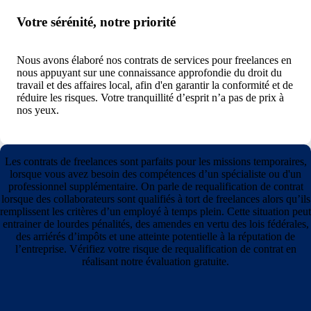
Votre sérénité, notre priorité
Nous avons élaboré nos contrats de services pour freelances en
nous appuyant sur une connaissance approfondie du droit du
travail et des affaires local, afin d'en garantir la conformité et de
réduire les risques. Votre tranquillité d’esprit n’a pas de prix à
nos yeux.
Les contrats de freelances sont parfaits pour les missions temporaires,
lorsque vous avez besoin des compétences d’un spécialiste ou d'un
professionnel supplémentaire. On parle de requalification de contrat
lorsque des collaborateurs sont qualifiés à tort de freelances alors qu’ils
remplissent les critères d’un employé à temps plein. Cette situation peut
entrainer de lourdes pénalités, des amendes en vertu des lois fédérales,
des arriérés d’impôts et une atteinte potentielle à la réputation de
l’entreprise. Vérifiez votre risque de requalification de contrat en
réalisant notre évaluation gratuite.