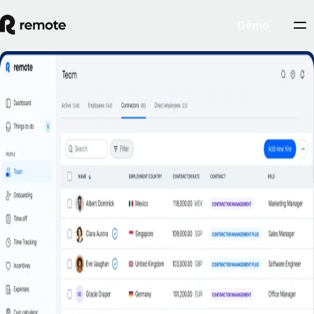
Démo
Le risque de requalification de contrat ?
Avec la Gestion des freelances Plus de
Remote, c’est de l’histoire ancienne.
Réserver une démo
Démarrer
Faites appel à des freelances dans plus de 200 pays et territoires en
toute confiance grâce à l’indemnisation en cas de requalification de
contrat.