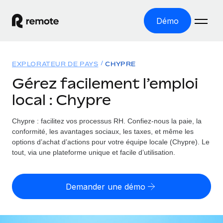
Démo
Accueil
EXPLORATEUR DE PAYS
CHYPRE
Les produits
Gérez facilement l’emploi
local : Chypre
Solutions
EMPLOI À L’INTERNATIONAL
Paie multipays
Chypre : facilitez vos processus RH.
Confiez-nous la paie, la
Ressources
COUVERTURE MONDIALE
Gérez la paie facilement et en toute conformité
conformité, les avantages sociaux, les taxes, et même les
Explorateur de pays
options d’achat d’actions pour votre équipe locale (Chypre). Le
Tarification
OUTILS & CALCULATEURS
Employer of record
tout, via une plateforme unique et facile d’utilisation.
Toutes les informations sur l’emploi à l’international,
Développez-vous à l’international sans frais liés aux
Outil de calcul du risque de requalification de
pays par pays
entités
contrat
Demander une démo
Explorateur des États-Unis (par État)
Évaluez le risque de requalification de contrat par pays
Français
Pilotage 360 des freelances
Simplifiez l’embauche à travers les différents États des
Sollicitez vos freelances en toute conformité part
Calculateur du coût des employés
États-Unis
English
Calculez le coût total des employés dans n’importe quel