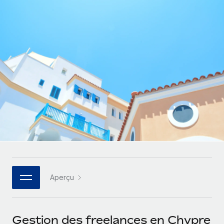
Gestion des freelances
Comparer Remote
pays
Connexion
Intégrez et gérez vos freelances partout dans le monde
Nederlands
Examinez notre service par rapport aux autres
Calculateur de paiement des freelances
PEO
Français
Découvrez les devises disponibles et les vitesses de
Sous-traitez les opérations complexes liées à l’emploi
CROISSANCE
paiement pour vos freelances internationaux
Deutsch
Start-ups
Des solutions agiles et internationales pour les RH et la
INFRASTRUCTURE
APPRENDRE AVEC REMOTE
Español
paie des entreprises en pleine croissance
Intégration Remote
Recherche et guides
Intégrez vos RH aux flux de travail en toute simplicité
Entreprises intermédiaires
Italiano
Études de cas
Développez vos équipes avec des solutions RH sur
Plateforme
mesure
Português (Portugal)
Des fonctions RH clés intégrées pour votre équipe
Glossaire RH
Entreprise
Connecter
Nouveau
日本語
Checklists et modèles
Les RH à l’international pour les grandes entreprises
Connectez n'importe quel outil d’IA à Remote grâce à
Aperçu
Descriptions de postes
한국어
notre MCP
TRAVAILLONS ENSEMBLE
Webinaires
Intégrations
中文（简体）
Gestion des freelances en Chypre
Partenaires stratégiques de la tech
Rationalisez vos processus avec des outils essentiels