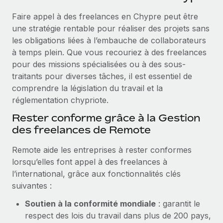
Événements
Intégrez les RH à l’international de manière flexible
Faire appel à des freelances en Chypre peut être
Salle de presse
Devenir partenaire
une stratégie rentable pour réaliser des projets sans
SERVICES
Explorez avec nous vos opportunités de partenariat
les obligations liées à l’embauche de collaborateurs
Données sur les salaires et les talents
Demandez aux experts
à temps plein. Que vous recouriez à des freelances
Recevez des conseils d’experts sur les RH à
Remote Build
Bientôt disponible
pour des missions spécialisées ou à des sous-
Centre de ressources
l’international et la conformité
Conseil en intégrations et automatisations assistées par
traitants pour diverses tâches, il est essentiel de
l’IA
Obtenir de l’aide
comprendre la législation du travail et la
Contrôles d’antécédents
réglementation chypriote.
Simplifiez vos processus de présélection des
Voir toutes les ressources
Rester conforme grâce à la Gestion
candidats
ÉTUDES DE CAS
des freelances de Remote
Remote Watchtower
BLOG
Remote aide les entreprises à rester conformes
Gardez un temps d’avance sur les risques en
Paie multipays
lorsqu’elles font appel à des freelances à
matière de conformité
l’international, grâce aux fonctionnalités clés
EOR et PEO
Gestion des appareils
suivantes :
Gestion des freelances
Achetez et suivez vos équipements informatiques
Soutien à la conformité mondiale
: garantit le
dans le monde entier
respect des lois du travail dans plus de 200 pays,
Taxes