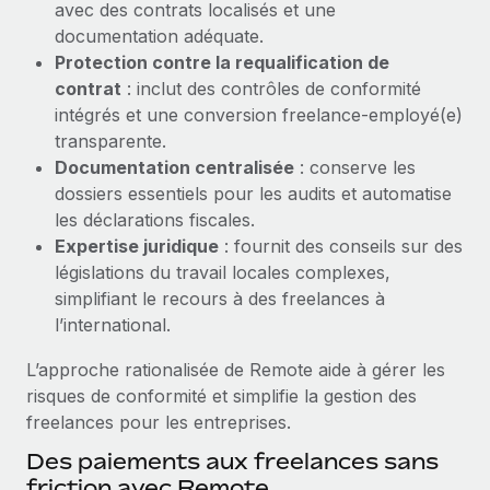
avec des contrats localisés et une
Création d’entité
Explorer le blog
documentation adéquate.
Établissez des entités rapidement et en toute
Protection contre la requalification de
conformité
contrat
: inclut des contrôles de conformité
BLOG
intégrés et une conversion freelance-employé(e)
Mobilité et déménagement international
transparente.
Organisez facilement le déménagement de vos
Mises à jour des produits de Remote :
Documentation centralisée
: conserve les
employés
Intégrations Gusto et Xero et Gestion des
dossiers essentiels pour les audits et automatise
freelances Plus
Avantages sociaux
les déclarations fiscales.
Remote a toujours pour mission d'aider les entreprises de
Gérez facilement les avantages sociaux
Expertise juridique
: fournit des conseils sur des
toute taille à embaucher, gérer et payer...
législations du travail locales complexes,
simplifiant le recours à des freelances à
En savoir plus
l’international.
L’approche rationalisée de Remote aide à gérer les
Comment Phiture gère ses 55 employés
risques de conformité et simplifie la gestion des
répartis dans 19 pays grâce à Remote
freelances pour les entreprises.
Phiture, un leader notable du conseil en matière de
Des paiements aux freelances sans
croissance mobile internationale, encourage les...
friction avec Remote