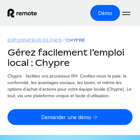
Démo
Accueil
EXPLORATEUR DE PAYS
CHYPRE
Les produits
Gérez facilement l’emploi
local : Chypre
Solutions
EMPLOI À L’INTERNATIONAL
Paie multipays
Chypre : facilitez vos processus RH.
Confiez-nous la paie, la
Ressources
COUVERTURE MONDIALE
Gérez la paie facilement et en toute conformité
conformité, les avantages sociaux, les taxes, et même les
Explorateur de pays
options d’achat d’actions pour votre équipe locale (Chypre). Le
Tarification
OUTILS & CALCULATEURS
Employer of record
tout, via une plateforme unique et facile d’utilisation.
Toutes les informations sur l’emploi à l’international,
Développez-vous à l’international sans frais liés aux
Outil de calcul du risque de requalification de
pays par pays
entités
contrat
Demander une démo
Explorateur des États-Unis (par État)
Évaluez le risque de requalification de contrat par pays
Français
Pilotage 360 des freelances
Simplifiez l’embauche à travers les différents États des
Sollicitez vos freelances en toute conformité part
Calculateur du coût des employés
États-Unis
English
Calculez le coût total des employés dans n’importe quel