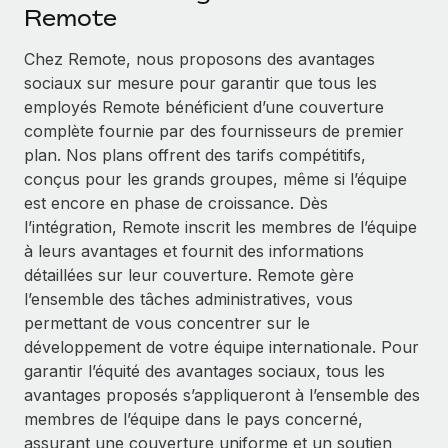
Événements
Remote
Intégrez les RH à l’international de manière flexible
Salle de presse
Devenir partenaire
Chez Remote, nous proposons des avantages
SERVICES
Explorez avec nous vos opportunités de partenariat
sociaux sur mesure pour garantir que tous les
Données sur les salaires et les talents
Demandez aux experts
employés Remote bénéficient d’une couverture
Recevez des conseils d’experts sur les RH à
Remote Build
Bientôt disponible
complète fournie par des fournisseurs de premier
Centre de ressources
l’international et la conformité
Conseil en intégrations et automatisations assistées par
plan. Nos plans offrent des tarifs compétitifs,
l’IA
Obtenir de l’aide
conçus pour les grands groupes, même si l’équipe
Contrôles d’antécédents
est encore en phase de croissance. Dès
Simplifiez vos processus de présélection des
Voir toutes les ressources
l’intégration, Remote inscrit les membres de l’équipe
candidats
ÉTUDES DE CAS
à leurs avantages et fournit des informations
détaillées sur leur couverture. Remote gère
Remote Watchtower
BLOG
Comment Weaviate, l'as de l'IA, a développé
l’ensemble des tâches administratives, vous
ses effectifs de 120 % avec Remote
Gardez un temps d’avance sur les risques en
Paie multipays
permettant de vous concentrer sur le
matière de conformité
Weaviate en bref Weaviate crée des infrastructures open
développement de votre équipe internationale. Pour
EOR et PEO
source et AI-first. Sa mission est...
Gestion des appareils
garantir l’équité des avantages sociaux, tous les
Gestion des freelances
Achetez et suivez vos équipements informatiques
avantages proposés s’appliqueront à l’ensemble des
En savoir plus
dans le monde entier
membres de l’équipe dans le pays concerné,
Taxes
assurant une couverture uniforme et un soutien