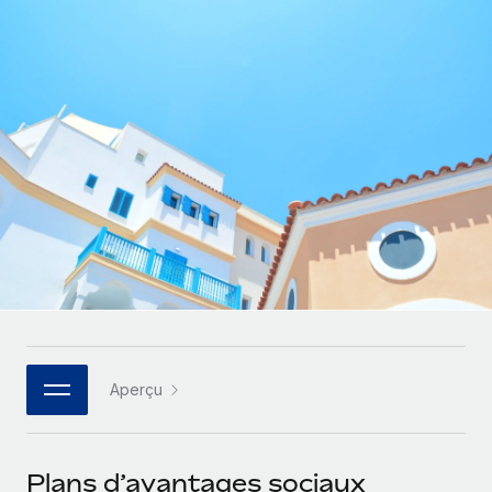
Gestion des freelances
Comparer Remote
pays
Connexion
Intégrez et gérez vos freelances partout dans le monde
Nederlands
Examinez notre service par rapport aux autres
Calculateur de paiement des freelances
PEO
Français
Découvrez les devises disponibles et les vitesses de
Sous-traitez les opérations complexes liées à l’emploi
CROISSANCE
paiement pour vos freelances internationaux
Deutsch
Start-ups
Des solutions agiles et internationales pour les RH et la
INFRASTRUCTURE
APPRENDRE AVEC REMOTE
Español
paie des entreprises en pleine croissance
Intégration Remote
Recherche et guides
Intégrez vos RH aux flux de travail en toute simplicité
Entreprises intermédiaires
Italiano
Études de cas
Développez vos équipes avec des solutions RH sur
Plateforme
mesure
Português (Portugal)
Des fonctions RH clés intégrées pour votre équipe
Glossaire RH
Entreprise
Connecter
Nouveau
日本語
Checklists et modèles
Les RH à l’international pour les grandes entreprises
Connectez n'importe quel outil d’IA à Remote grâce à
Aperçu
Descriptions de postes
한국어
notre MCP
TRAVAILLONS ENSEMBLE
Webinaires
Intégrations
中文（简体）
Plans d’avantages sociaux
Partenaires stratégiques de la tech
Rationalisez vos processus avec des outils essentiels