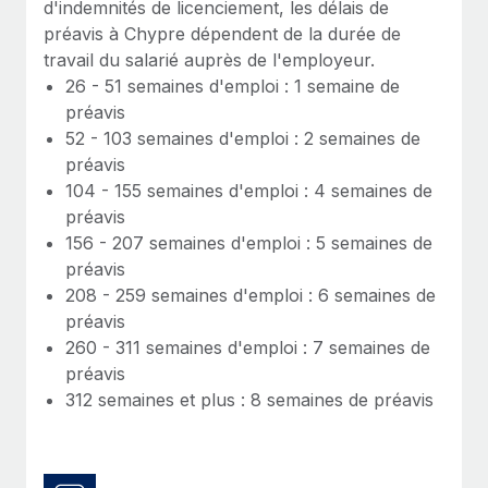
d'indemnités de licenciement, les délais de
Création d’entité
Explorer le blog
préavis à Chypre dépendent de la durée de
Établissez des entités rapidement et en toute
travail du salarié auprès de l'employeur.
conformité
26 - 51 semaines d'emploi : 1 semaine de
BLOG
préavis
Mobilité et déménagement international
52 - 103 semaines d'emploi : 2 semaines de
Organisez facilement le déménagement de vos
Mises à jour des produits de Remote :
préavis
employés
Intégrations Gusto et Xero et Gestion des
104 - 155 semaines d'emploi : 4 semaines de
freelances Plus
Avantages sociaux
préavis
Remote a toujours pour mission d'aider les entreprises de
Gérez facilement les avantages sociaux
156 - 207 semaines d'emploi : 5 semaines de
toute taille à embaucher, gérer et payer...
préavis
208 - 259 semaines d'emploi : 6 semaines de
En savoir plus
préavis
260 - 311 semaines d'emploi : 7 semaines de
préavis
Comment Phiture gère ses 55 employés
répartis dans 19 pays grâce à Remote
312 semaines et plus : 8 semaines de préavis
Phiture, un leader notable du conseil en matière de
croissance mobile internationale, encourage les...