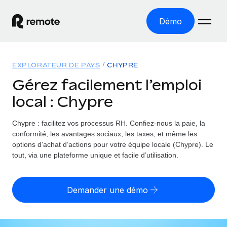
Démo
Accueil
EXPLORATEUR DE PAYS
CHYPRE
Les produits
Gérez facilement l’emploi
local : Chypre
Solutions
EMPLOI À L’INTERNATIONAL
Paie multipays
Chypre : facilitez vos processus RH.
Confiez-nous la paie, la
Ressources
COUVERTURE MONDIALE
Gérez la paie facilement et en toute conformité
conformité, les avantages sociaux, les taxes, et même les
Explorateur de pays
options d’achat d’actions pour votre équipe locale (Chypre). Le
Tarification
OUTILS & CALCULATEURS
Employer of record
tout, via une plateforme unique et facile d’utilisation.
Toutes les informations sur l’emploi à l’international,
Développez-vous à l’international sans frais liés aux
Outil de calcul du risque de requalification de
pays par pays
entités
contrat
Demander une démo
Explorateur des États-Unis (par État)
Évaluez le risque de requalification de contrat par pays
Français
Pilotage 360 des freelances
Simplifiez l’embauche à travers les différents États des
Sollicitez vos freelances en toute conformité part
Calculateur du coût des employés
États-Unis
English
Calculez le coût total des employés dans n’importe quel