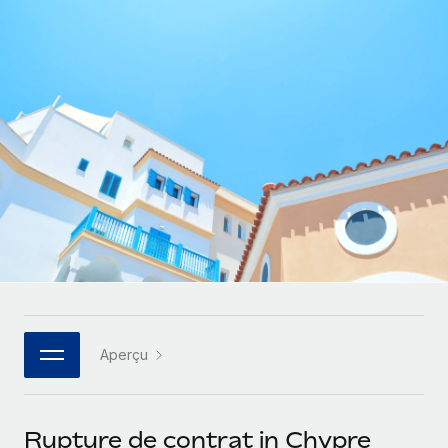
Gestion des freelances
Comparer Remote
pays
Connexion
Intégrez et gérez vos freelances partout dans le monde
Nederlands
Examinez notre service par rapport aux autres
Calculateur de paiement des freelances
PEO
Français
Découvrez les devises disponibles et les vitesses de
Sous-traitez les opérations complexes liées à l’emploi
CROISSANCE
paiement pour vos freelances internationaux
Deutsch
Start-ups
Des solutions agiles et internationales pour les RH et la
INFRASTRUCTURE
APPRENDRE AVEC REMOTE
Español
paie des entreprises en pleine croissance
Intégration Remote
Recherche et guides
Intégrez vos RH aux flux de travail en toute simplicité
Entreprises intermédiaires
Italiano
Études de cas
Développez vos équipes avec des solutions RH sur
Plateforme
mesure
Português (Portugal)
Des fonctions RH clés intégrées pour votre équipe
Glossaire RH
Entreprise
Connecter
Nouveau
日本語
Checklists et modèles
Les RH à l’international pour les grandes entreprises
Connectez n'importe quel outil d’IA à Remote grâce à
Aperçu
Descriptions de postes
한국어
notre MCP
TRAVAILLONS ENSEMBLE
Webinaires
Intégrations
中文（简体）
Rupture de contrat in Chypre
Partenaires stratégiques de la tech
Rationalisez vos processus avec des outils essentiels